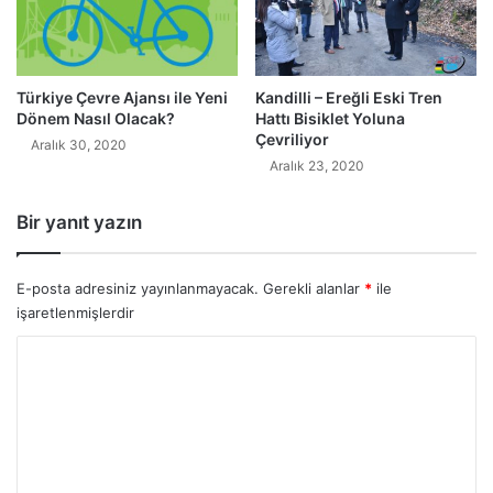
Türkiye Çevre Ajansı ile Yeni
Kandilli – Ereğli Eski Tren
Dönem Nasıl Olacak?
Hattı Bisiklet Yoluna
Çevriliyor
Aralık 30, 2020
Aralık 23, 2020
Bir yanıt yazın
E-posta adresiniz yayınlanmayacak.
Gerekli alanlar
*
ile
işaretlenmişlerdir
Y
o
r
u
m