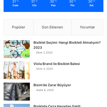
31
31
30
30
30
℃
℃
℃
℃
℃
Cum
Cts
Paz
Pts
Sal
Popüler
Son Eklenen
Yorumlar
Bisiklet Seçimi: Hangi Bisikleti Almalıyım?
2023
Ekim 7, 2020
Viola Brand ile Bisiklet Balesi
Ekim 3, 2020
Bisim’de Zarar Büyüyor
Aralık 6, 2020
Bisiklete Ceza Havadan Geldi