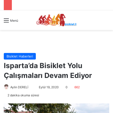
Menü
Bisiklet Haberleri
Isparta’da Bisiklet Yolu
Çalışmaları Devam Ediyor
Aylin DERELİ
B
Eylül 19, 2020
0
662
i
2 dakika okuma süresi
r
e
-