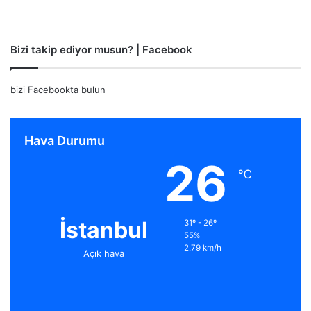
Bizi takip ediyor musun? | Facebook
bizi Facebookta bulun
Hava Durumu
26
℃
İstanbul
31º - 26º
55%
2.79 km/h
Açık hava