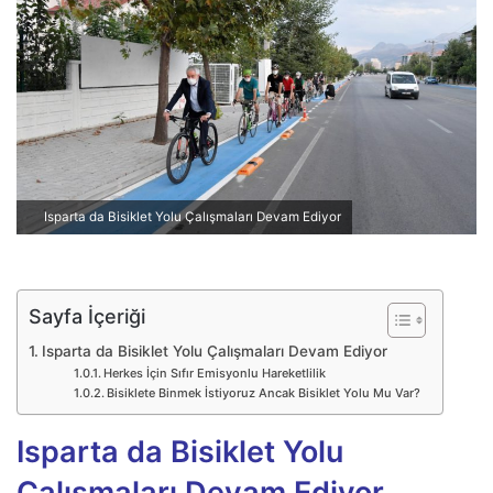
p
o
s
t
a
g
ö
n
Isparta da Bisiklet Yolu Çalışmaları Devam Ediyor
d
e
r
m
Sayfa İçeriği
e
Isparta da Bisiklet Yolu Çalışmaları Devam Ediyor
k
Herkes İçin Sıfır Emisyonlu Hareketlilik
Bisiklete Binmek İstiyoruz Ancak Bisiklet Yolu Mu Var?
Isparta da Bisiklet Yolu
Çalışmaları Devam Ediyor