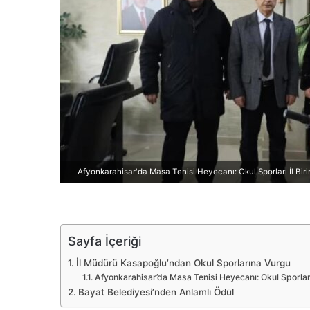
d
e
r
m
e
k
Afyonkarahisar'da Masa Tenisi Heyecanı: Okul Sporları İl Birin
Sayfa İçeriği
İl Müdürü Kasapoğlu’ndan Okul Sporlarına Vurgu
Afyonkarahisar’da Masa Tenisi Heyecanı: Okul Sporları İ
Bayat Belediyesi’nden Anlamlı Ödül