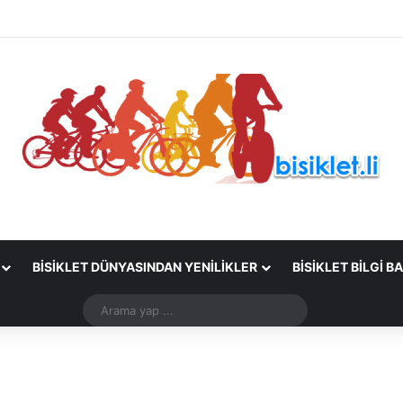
BISIKLET DÜNYASINDAN YENILIKLER
BISIKLET BILGI B
Arama
yap
...