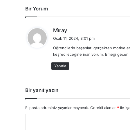
Bir Yorum
d
Mi̇ray
e
Ocak 11, 2024, 8:01 pm
d
Öğrencilerin başarıları gerçekten motive ed
i
keşfedileceğine inanıyorum. Emeği geçen 
k
i
Yanıtla
:
Bir yanıt yazın
E-posta adresiniz yayınlanmayacak.
Gerekli alanlar
*
ile iş
Y
o