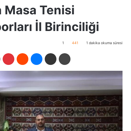
a Masa Tenisi
ları İl Birinciliği
1
441
1 dakika okuma süresi
Tumblr
Pinterest
Reddit
Messenger
E-Posta ile paylaş
Yazdır