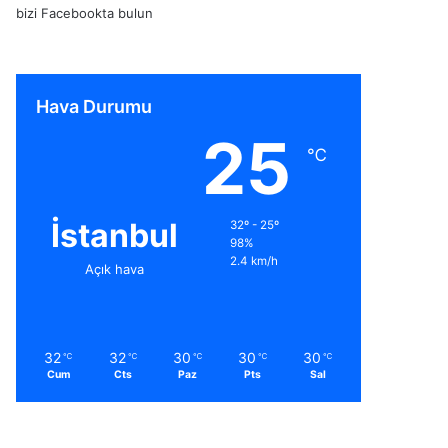
bizi Facebookta bulun
Hava Durumu
25
℃
İstanbul
32º - 25º
98%
2.4 km/h
Açık hava
32
32
30
30
30
℃
℃
℃
℃
℃
Cum
Cts
Paz
Pts
Sal