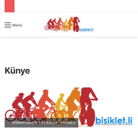
Menü
Künye
Bisiklet Medya TV | Künye | bisiklet.li