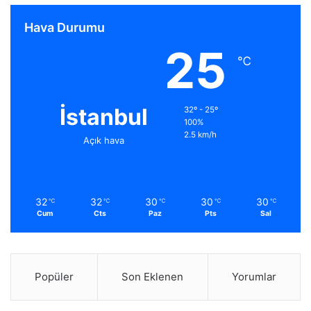
Hava Durumu
25
℃
İstanbul
32º - 25º
100%
2.5 km/h
Açık hava
32
32
30
30
30
℃
℃
℃
℃
℃
Cum
Cts
Paz
Pts
Sal
Popüler
Son Eklenen
Yorumlar