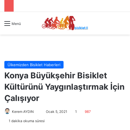
Menü
Ülkemizden Bisiklet Haberleri
Konya Büyükşehir Bisiklet
Kültürünü Yaygınlaştırmak İçin
Çalışıyor
Kerem AYDIN
B
Ocak 5, 2021
1
987
i
1 dakika okuma süresi
r