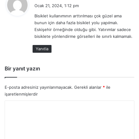
e
Ocak 21, 2024, 1:12 pm
d
Bisiklet kullanımının arttırılması çok güzel ama
i
bunun için daha fazla bisiklet yolu yapılmalı.
k
Eskişehir örneğinde olduğu gibi. Yatırımlar sadece
i
bisiklete yönlendirme görselleri ile sınırlı kalmamalı.
:
Yanıtla
Bir yanıt yazın
E-posta adresiniz yayınlanmayacak.
Gerekli alanlar
*
ile
işaretlenmişlerdir
Y
o
r
u