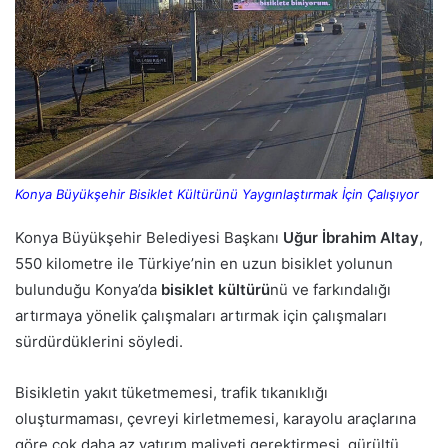
Konya Büyükşehir Bisiklet Kültürünü Yaygınlaştırmak İçin Çalışıyor
Konya Büyükşehir Belediyesi Başkanı
Uğur İbrahim Altay
,
550 kilometre ile Türkiye’nin en uzun bisiklet yolunun
bulunduğu Konya’da
bisiklet kültürü
nü ve farkındalığı
artırmaya yönelik çalışmaları artırmak için çalışmaları
sürdürdüklerini söyledi.
Bisikletin yakıt tüketmemesi, trafik tıkanıklığı
oluşturmaması, çevreyi kirletmemesi, karayolu araçlarına
göre çok daha az yatırım maliyeti gerektirmesi, gürültü