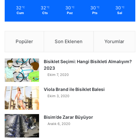
32
32
30
30
30
℃
℃
℃
℃
℃
Cum
Cts
Paz
Pts
Sal
Popüler
Son Eklenen
Yorumlar
Bisiklet Seçimi: Hangi Bisikleti Almalıyım?
2023
Ekim 7, 2020
Viola Brand ile Bisiklet Balesi
Ekim 3, 2020
Bisim’de Zarar Büyüyor
Aralık 6, 2020