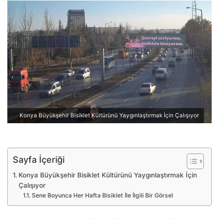
e
-
p
o
s
t
a
g
ö
n
Konya Büyükşehir Bisiklet Kültürünü Yaygınlaştırmak İçin Çalışıyor
d
e
r
m
Sayfa İçeriği
e
Konya Büyükşehir Bisiklet Kültürünü Yaygınlaştırmak İçin
k
Çalışıyor
Sene Boyunca Her Hafta Bisiklet İle İlgili Bir Görsel