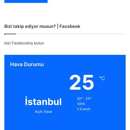
Bizi takip ediyor musun? | Facebook
bizi Facebookta bulun
Hava Durumu
25
℃
İstanbul
32º - 25º
100%
2.5 km/h
Açık hava