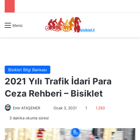
Menü
Bisiklet Bilgi Bankası
2021 Yılı Trafik İdari Para
Ceza Rehberi – Bisiklet
Emir ATAŞENER
B
Ocak 3, 2021
1
1.293
i
3 dakika okuma süresi
r
e
-