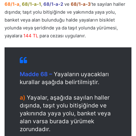
68/1-a
,
68/1-a-1
,
68/1-a-2
ve
68/1-a-3
’te sayılan haller
dışında; taşıt yolu bitişiğinde ve yakınında yaya yolu,
banket veya alan bulunduğu halde yayaların bisiklet
yolunda veya şeridinde ya da taşıt yolunda yürümesi,
yayalara
144 TL
para cezası uygulanır.
Madde 68 –
Yayaların uyacakları
kurallar aşağıda belirtilmiştir.
a)
Yayalar, aşağıda sayılan haller
dışında, taşıt yolu bitişiğinde ve
yakınında yaya yolu, banket veya
alan varsa burada yürümek
zorundadır.