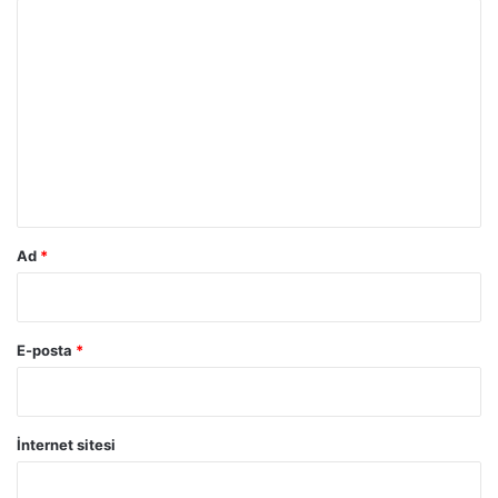
Y
o
r
u
m
*
Ad
*
E-posta
*
İnternet sitesi