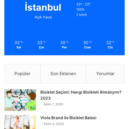
İstanbul
33º - 22º
100%
2 km/h
Açık hava
33
33
30
30
32
℃
℃
℃
℃
℃
Sal
Çar
Per
Cum
Cts
Popüler
Son Eklenen
Yorumlar
Bisiklet Seçimi: Hangi Bisikleti Almalıyım?
2023
Ekim 7, 2020
Viola Brand ile Bisiklet Balesi
Ekim 3, 2020