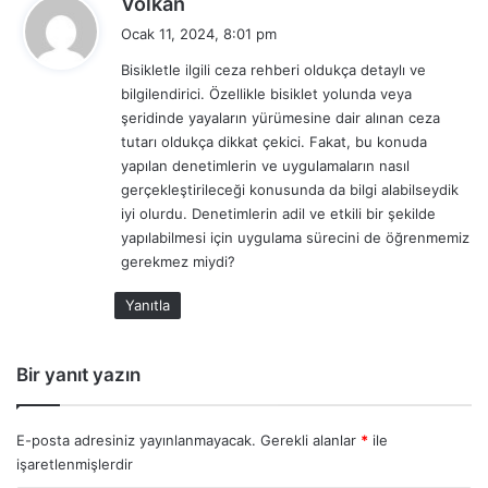
Volkan
e
Ocak 11, 2024, 8:01 pm
d
Bisikletle ilgili ceza rehberi oldukça detaylı ve
i
bilgilendirici. Özellikle bisiklet yolunda veya
k
şeridinde yayaların yürümesine dair alınan ceza
i
tutarı oldukça dikkat çekici. Fakat, bu konuda
:
yapılan denetimlerin ve uygulamaların nasıl
gerçekleştirileceği konusunda da bilgi alabilseydik
iyi olurdu. Denetimlerin adil ve etkili bir şekilde
yapılabilmesi için uygulama sürecini de öğrenmemiz
gerekmez miydi?
Yanıtla
Bir yanıt yazın
E-posta adresiniz yayınlanmayacak.
Gerekli alanlar
*
ile
işaretlenmişlerdir