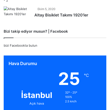
Ekim 5, 2020
Altay Bisiklet Takımı 1920’ler
Bizi takip ediyor musun? | Facebook
bizi Facebookta bulun
Hava Durumu
25
℃
İstanbul
32º - 25º
100%
2.5 km/h
Açık hava