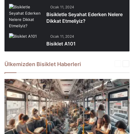
Ocak 11, 2024
Bisikletle Seyahat Ederken Nelere
Dikkat Etmeliyiz?
Ocak 11, 2024
Bisiklet A101
Ülkemizden Bisiklet Haberleri
Önceki
Son
sayfa
say