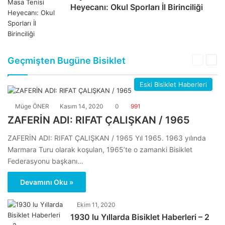
Heyecanı: Okul Sporları İl Birinciliği
Geçmişten Bugüne Bisiklet
Önceki
Son
sayfa
say
Eski Bisiklet Haberleri
Müge ÖNER
Kasım 14, 2020
0
991
ZAFERİN ADI: RIFAT ÇALIŞKAN / 1965
ZAFERİN ADI: RIFAT ÇALIŞKAN / 1965 Yıl 1965. 1963 yılında
Marmara Turu olarak koşulan, 1965’te o zamanki Bisiklet
Federasyonu başkanı…
Devamını Oku »
Ekim 11, 2020
1930 lu Yıllarda Bisiklet Haberleri – 2