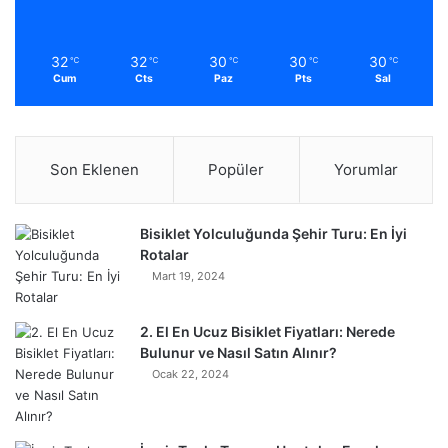
32
32
30
30
30
℃
℃
℃
℃
℃
Cum
Cts
Paz
Pts
Sal
Son Eklenen
Popüler
Yorumlar
Bisiklet Yolculuğunda Şehir Turu: En İyi
Rotalar
Mart 19, 2024
2. El En Ucuz Bisiklet Fiyatları: Nerede
Bulunur ve Nasıl Satın Alınır?
Ocak 22, 2024