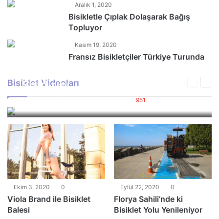
Aralık 1, 2020
Bisikletle Çıplak Dolaşarak Bağış
Topluyor
Kasım 19, 2020
Fransız Bisikletçiler Türkiye Turunda
New York’ta Bisikletli Çete
Bisiklet Videoları
Saldırısı
Önceki
Son
sayfa
say
Aylin DERELİ
Ocak 2, 2021
1
951
0
Ekim 3, 2020
0
Eylül 22, 2020
0
Viola Brand ile Bisiklet
Florya Sahili’nde ki
Balesi
Bisiklet Yolu Yenileniyor