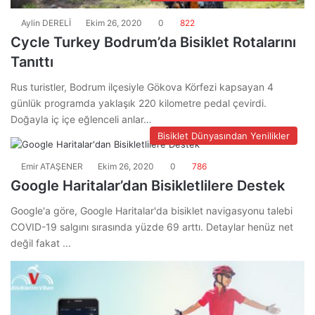
Aylin DERELİ
Ekim 26, 2020
0
822
Cycle Turkey Bodrum’da Bisiklet Rotalarını
Tanıttı
Rus turistler, Bodrum ilçesiyle Gökova Körfezi kapsayan 4
günlük programda yaklaşık 220 kilometre pedal çevirdi.
Doğayla iç içe eğlenceli anlar…
Bisiklet Dünyasından Yenilikler
Emir ATAŞENER
Ekim 26, 2020
0
786
Google Haritalar’dan Bisikletlilere Destek
Google'a göre, Google Haritalar'da bisiklet navigasyonu talebi
COVID-19 salgını sırasında yüzde 69 arttı. Detaylar henüz net
değil fakat ...