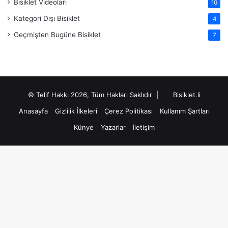
Bisiklet Videoları
10
Kategori Dışı Bisiklet
4
Geçmişten Bugüne Bisiklet
7
© Telif Hakkı 2026, Tüm Hakları Saklıdır |
Bisiklet.li
Anasayfa
Gizlilik İlkeleri
Çerez Politikası
Kullanım Şartları
Künye
Yazarlar
İletişim