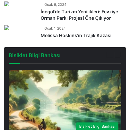
Ocak 9, 2024
İnegöl’de Turizm Yenilikleri: Fevziye
Orman Parkı Projesi Öne Çıkıyor
Ocak 1, 2024
Melissa Hoskins’in Trajik Kazası
Bisiklet Bilgi Bankası
Önceki
Sonra
sayfa
sayfa
Bisiklet Bilgi Bankası