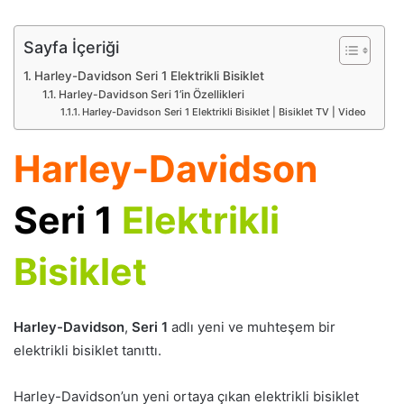
p
o
Sayfa İçeriği
s
Harley-Davidson Seri 1 Elektrikli Bisiklet
t
Harley-Davidson Seri 1’in Özellikleri
a
Harley-Davidson Seri 1 Elektrikli Bisiklet | Bisiklet TV | Video
g
ö
Harley-Davidson
n
d
Seri 1
Elektrikli
e
r
m
Bisiklet
e
k
Harley-Davidson
,
Seri 1
adlı yeni ve muhteşem bir
elektrikli bisiklet tanıttı.
Harley-Davidson’un yeni ortaya çıkan elektrikli bisiklet