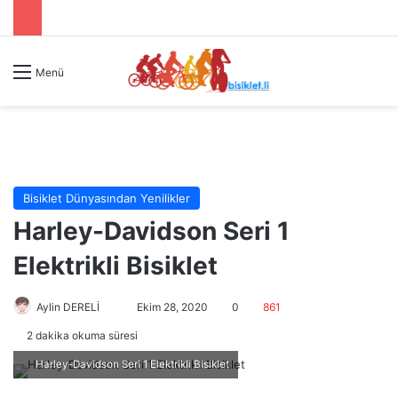
Menü
Bisiklet Dünyasından Yenilikler
Harley-Davidson Seri 1
Elektrikli Bisiklet
Aylin DERELİ
B
Ekim 28, 2020
0
861
i
2 dakika okuma süresi
r
Harley-Davidson Seri 1 Elektrikli Bisiklet
e
-