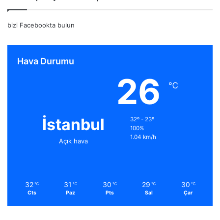
bizi Facebookta bulun
Hava Durumu
26
℃
İstanbul
32º - 23º
100%
1.04 km/h
Açık hava
32
31
30
29
30
℃
℃
℃
℃
℃
Cts
Paz
Pts
Sal
Çar