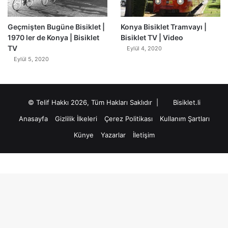
Geçmişten Bugüne Bisiklet |
Konya Bisiklet Tramvayı |
1970 ler de Konya | Bisiklet
Bisiklet TV | Video
TV
Eylül 4, 2020
Eylül 5, 2020
© Telif Hakkı 2026, Tüm Hakları Saklıdır |
Bisiklet.li
Anasayfa
Gizlilik İlkeleri
Çerez Politikası
Kullanım Şartları
Künye
Yazarlar
İletişim