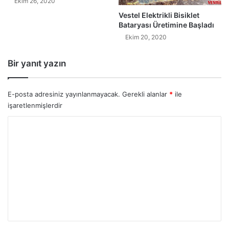
Ekim 26, 2020
Vestel Elektrikli Bisiklet
Bataryası Üretimine Başladı
Ekim 20, 2020
Bir yanıt yazın
E-posta adresiniz yayınlanmayacak.
Gerekli alanlar
*
ile
işaretlenmişlerdir
Y
o
r
u
m
*