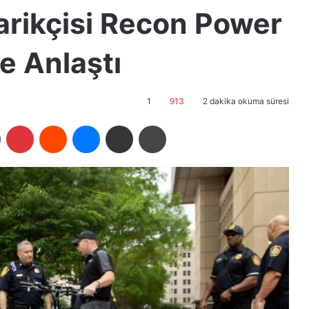
darikçisi Recon Power
le Anlaştı
1
913
2 dakika okuma süresi
Tumblr
Pinterest
Reddit
Messenger
E-Posta ile paylaş
Yazdır