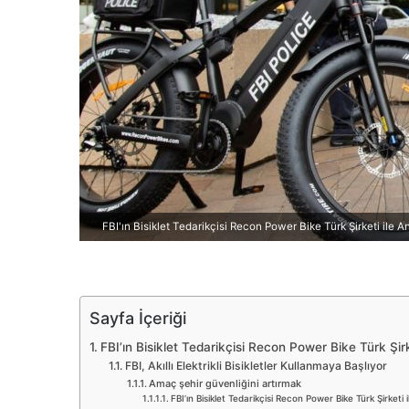
d
e
r
m
e
k
FBI'ın Bisiklet Tedarikçisi Recon Power Bike Türk Şirketi ile An
Sayfa İçeriği
FBI’ın Bisiklet Tedarikçisi Recon Power Bike Türk Şirke
FBI, Akıllı Elektrikli Bisikletler Kullanmaya Başlıyor
Amaç şehir güvenliğini artırmak
FBI’ın Bisiklet Tedarikçisi Recon Power Bike Türk Şirketi il