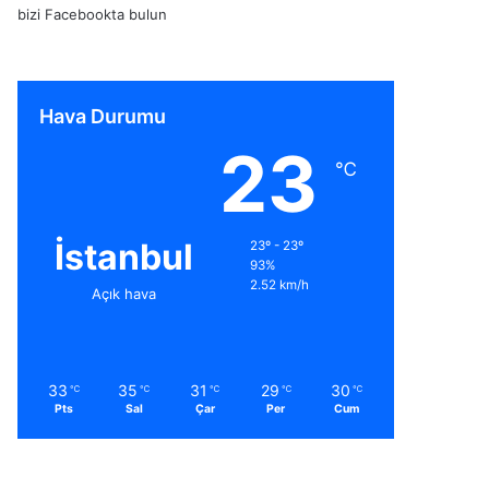
bizi Facebookta bulun
Hava Durumu
23
℃
İstanbul
23º - 23º
93%
2.52 km/h
Açık hava
33
35
31
29
30
℃
℃
℃
℃
℃
Pts
Sal
Çar
Per
Cum