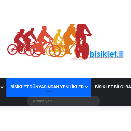
BISIKLET DÜNYASINDAN YENILIKLER
BISIKLET BILGI B
Arama
yap
...