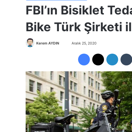
FBI’ın Bisiklet Te
Bike Türk Şirketi i
Kerem AYDIN
B
Aralık 25, 2020
i
Facebook
X
LinkedIn
r
e
-
p
o
s
t
a
g
ö
n