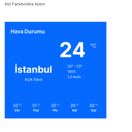
bizi Facebookta bulun
Hava Durumu
24
℃
İstanbul
32º - 23º
100%
1.2 km/h
Açık hava
32
31
30
29
30
℃
℃
℃
℃
℃
Cts
Paz
Pts
Sal
Çar