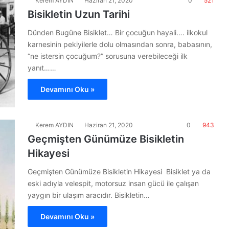
Kerem AYDIN
Haziran 21, 2020
0
521
Bisikletin Uzun Tarihi
Dünden Bugüne Bisiklet… Bir çocuğun hayali…. ilkokul
karnesinin pekiyilerle dolu olmasından sonra, babasının,
“ne istersin çocuğum?” sorusuna verebileceği ilk
yanıt……
Devamını Oku »
Kerem AYDIN
Haziran 21, 2020
0
943
Geçmişten Günümüze Bisikletin
Hikayesi
Geçmişten Günümüze Bisikletin Hikayesi Bisiklet ya da
eski adıyla velespit, motorsuz insan gücü ile çalışan
yaygın bir ulaşım aracıdır. Bisikletin…
Devamını Oku »