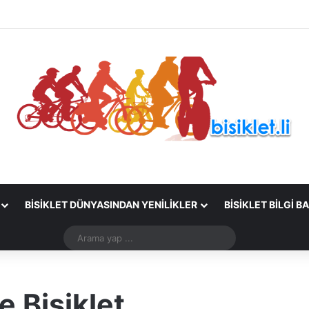
BISIKLET DÜNYASINDAN YENILIKLER
BISIKLET BILGI B
Arama
yap
...
 Bisiklet