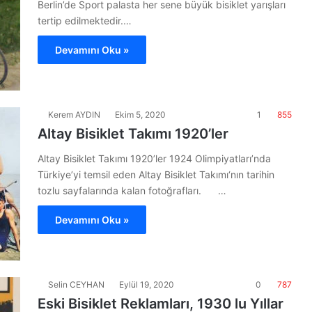
Berlin’de Sport palasta her sene büyük bisiklet yarışları
tertip edilmektedir.…
Devamını Oku »
Kerem AYDIN
Ekim 5, 2020
1
855
Altay Bisiklet Takımı 1920’ler
Altay Bisiklet Takımı 1920’ler 1924 Olimpiyatları’nda
Türkiye’yi temsil eden Altay Bisiklet Takımı‘nın tarihin
tozlu sayfalarında kalan fotoğrafları. …
Devamını Oku »
Selin CEYHAN
Eylül 19, 2020
0
787
Eski Bisiklet Reklamları, 1930 lu Yıllar