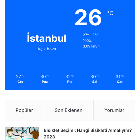
26
℃
İstanbul
27º - 25º
100%
3.09 km/h
Açık hava
27
30
32
30
31
℃
℃
℃
℃
℃
Cts
Paz
Pts
Sal
Çar
Popüler
Son Eklenen
Yorumlar
Bisiklet Seçimi: Hangi Bisikleti Almalıyım?
2023