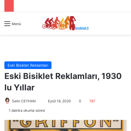
Menü
Eski Bisiklet Reklamları
Eski Bisiklet Reklamları, 1930
lu Yıllar
Selin CEYHAN
B
Eylül 19, 2020
0
787
i
1 dakika okuma süresi
r
e
-