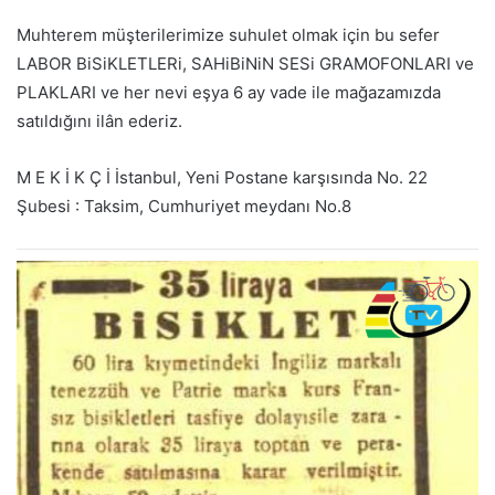
Muhterem müşterilerimize suhulet olmak için bu sefer
LABOR BiSiKLETLERi, SAHiBiNiN SESi GRAMOFONLARI ve
PLAKLARI ve her nevi eşya 6 ay vade ile mağazamızda
satıldığını ilân ederiz.
M E K İ K Ç İ İstanbul, Yeni Postane karşısında No. 22
Şubesi : Taksim, Cumhuriyet meydanı No.8