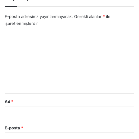
E-posta adresiniz yayınlanmayacak.
Gerekli alanlar
*
ile
işaretlenmişlerdir
Y
o
r
u
m
*
Ad
*
E-posta
*