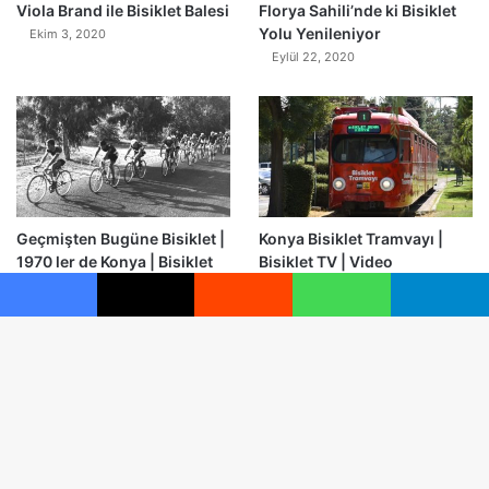
Viola Brand ile Bisiklet Balesi
Florya Sahili’nde ki Bisiklet
Yolu Yenileniyor
Ekim 3, 2020
Eylül 22, 2020
Geçmişten Bugüne Bisiklet |
Konya Bisiklet Tramvayı |
1970 ler de Konya | Bisiklet
Bisiklet TV | Video
TV
Eylül 4, 2020
Eylül 5, 2020
Facebook
X
Reddit
WhatsApp
Telegram
B
© Telif Hakkı 2026, Tüm Hakları Saklıdır |
Bisiklet.li
Anasayfa
Gizlilik İlkeleri
Çerez Politikası
Kullanım Şartları
d
Künye
Yazarlar
İletişim