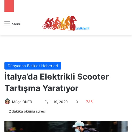
Menü
Dünyadan Bisiklet Haberleri
İtalya’da Elektrikli Scooter
Tartışma Yaratıyor
Müge ÖNER
B
Eylül 19, 2020
0
735
i
2 dakika okuma süresi
r
e
-