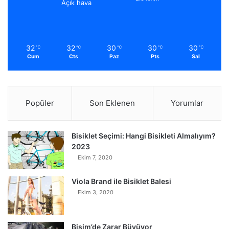
Açık hava
32
32
30
30
30
℃
℃
℃
℃
℃
Cum
Cts
Paz
Pts
Sal
Popüler
Son Eklenen
Yorumlar
Bisiklet Seçimi: Hangi Bisikleti Almalıyım?
2023
Ekim 7, 2020
Viola Brand ile Bisiklet Balesi
Ekim 3, 2020
Bisim’de Zarar Büyüyor