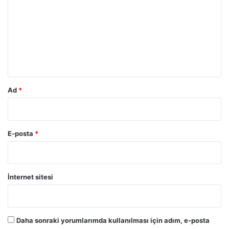
r
u
m
*
Ad
*
E-posta
*
İnternet sitesi
Daha sonraki yorumlarımda kullanılması için adım, e-posta