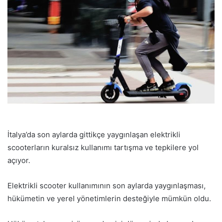
p
o
s
t
a
g
ö
n
d
e
r
İtalya’da son aylarda gittikçe yaygınlaşan elektrikli
m
scooterların kuralsız kullanımı tartışma ve tepkilere yol
e
açıyor.
k
Elektrikli scooter kullanımının son aylarda yaygınlaşması,
hükümetin ve yerel yönetimlerin desteğiyle mümkün oldu.