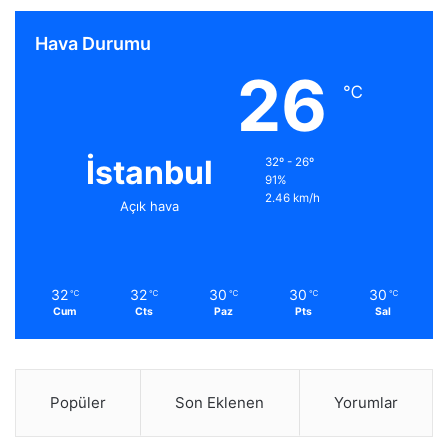
Hava Durumu
26
℃
İstanbul
32º - 26º
91%
2.46 km/h
Açık hava
32
32
30
30
30
℃
℃
℃
℃
℃
Cum
Cts
Paz
Pts
Sal
Popüler
Son Eklenen
Yorumlar