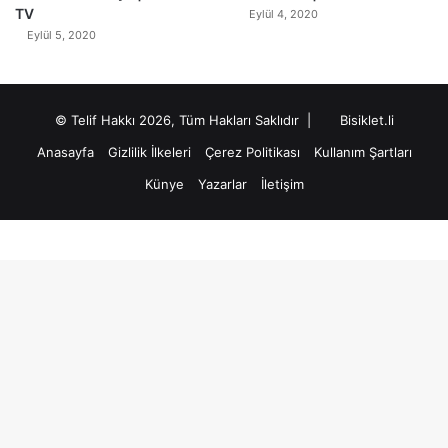
TV
Eylül 4, 2020
Eylül 5, 2020
© Telif Hakkı 2026, Tüm Hakları Saklıdır |
Bisiklet.li
Anasayfa
Gizlilik İlkeleri
Çerez Politikası
Kullanım Şartları
Künye
Yazarlar
İletişim