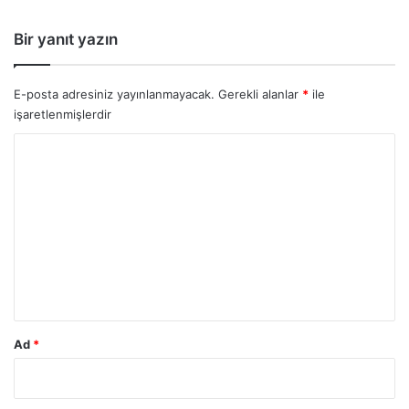
Bir yanıt yazın
E-posta adresiniz yayınlanmayacak.
Gerekli alanlar
*
ile
işaretlenmişlerdir
Y
o
r
u
m
*
Ad
*