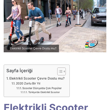
p
o
s
t
a
g
ö
n
Elektrikli Scooter Çevre Dostu mu?
d
e
r
m
Sayfa İçeriği
e
Elektrikli Scooter Çevre Dostu mu?
k
2020 Zorlu Bir Yıl
Scooter Dünya’da Çok Popüler
Türkiye’de Elektrikli Scooter
Elektrikli Scooter