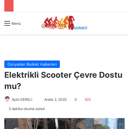
Menü
Dünyadan Bisiklet Haberleri
Elektrikli Scooter Çevre Dostu
mu?
Aylin DERELİ
B
Aralık 2, 2020
0
925
i
3 dakika okuma süresi
r
e
-