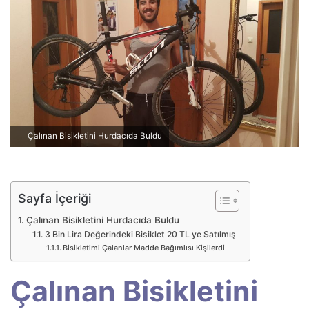
p
o
s
t
a
g
ö
n
Çalınan Bisikletini Hurdacıda Buldu
d
e
r
m
Sayfa İçeriği
e
Çalınan Bisikletini Hurdacıda Buldu
k
3 Bin Lira Değerindeki Bisiklet 20 TL ye Satılmış
Bisikletimi Çalanlar Madde Bağımlısı Kişilerdi
Çalınan Bisikletini