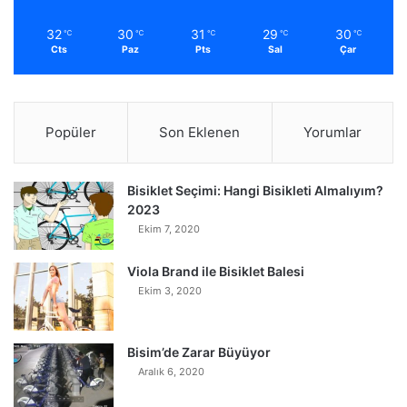
32
30
31
29
30
℃
℃
℃
℃
℃
Cts
Paz
Pts
Sal
Çar
Popüler
Son Eklenen
Yorumlar
Bisiklet Seçimi: Hangi Bisikleti Almalıyım?
2023
Ekim 7, 2020
Viola Brand ile Bisiklet Balesi
Ekim 3, 2020
Bisim’de Zarar Büyüyor
Aralık 6, 2020