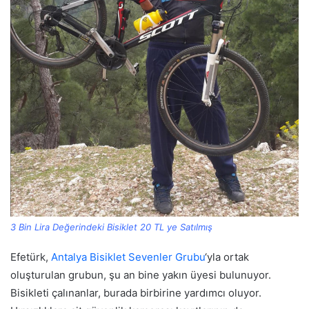
3 Bin Lira Değerindeki Bisiklet 20 TL ye Satılmış
Efetürk,
Antalya Bisiklet Sevenler Grubu
‘yla ortak
oluşturulan grubun, şu an bine yakın üyesi bulunuyor.
Bisikleti çalınanlar, burada birbirine yardımcı oluyor.