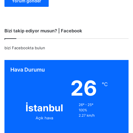
Bizi takip ediyor musun? | Facebook
bizi Facebookta bulun
Hava Durumu
26
℃
İstanbul
26º - 25º
100%
2.27 km/h
Açık hava