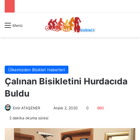
Menü
Ülkemizden Bisiklet Haberleri
Çalınan Bisikletini Hurdacıda
Buldu
Emir ATAŞENER
B
Aralık 2, 2020
0
860
i
2 dakika okuma süresi
r
e
-