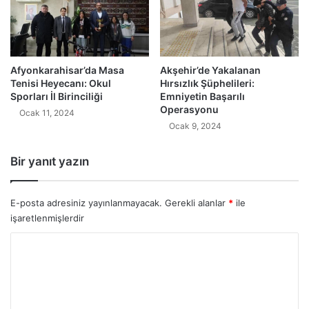
Afyonkarahisar’da Masa
Akşehir’de Yakalanan
Tenisi Heyecanı: Okul
Hırsızlık Şüphelileri:
Sporları İl Birinciliği
Emniyetin Başarılı
Operasyonu
Ocak 11, 2024
Ocak 9, 2024
Bir yanıt yazın
E-posta adresiniz yayınlanmayacak.
Gerekli alanlar
*
ile
işaretlenmişlerdir
Y
o
r
u