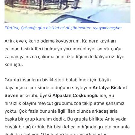
Efetürk, Çalındığı gün bisikletimi düşünmekten uyuyamamıştım.
Artık eve çıkarıp odama koyuyorum. Kamera kayıtları
çalınan bisikletleri bulmaya yardımcı oluyor ancak çoğu
zaman yalnızca çalınma anını izlediğimizle kalıyoruz diye
konuştu.
Grupta insanların bisikletleri bulabilmek için büyük
dayanışma içerisinde olduğunu söyleyen
Antalya Bisiklet
Sevenler
Grubu üyesi
Alpaslan Coşkunoğlu
ise, Bu
hırsızlık olayını mevcut grubumuzda takip etme şansımız
yoktu. Çok fazla bununla ilgili ilan olunca arkadaşlarla
başka bir grup kuralım dedik. Bu grupla birlikte Antalya’da
büyük bir ağ ördük. Bir bisiklet çalındığında grupta bununla
ilgili ilan açılıyor. O bölgelerde oturan arkadaşlar