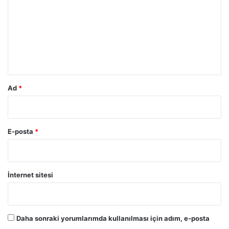
r
u
m
*
Ad
*
E-posta
*
İnternet sitesi
Daha sonraki yorumlarımda kullanılması için adım, e-posta