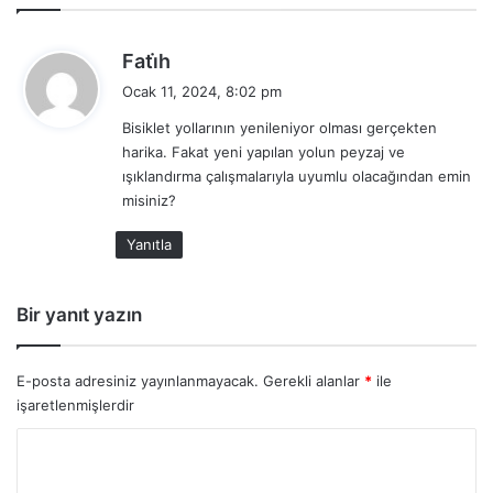
d
Fati̇h
e
Ocak 11, 2024, 8:02 pm
d
Bisiklet yollarının yenileniyor olması gerçekten
i
harika. Fakat yeni yapılan yolun peyzaj ve
k
ışıklandırma çalışmalarıyla uyumlu olacağından emin
i
misiniz?
:
Yanıtla
Bir yanıt yazın
E-posta adresiniz yayınlanmayacak.
Gerekli alanlar
*
ile
işaretlenmişlerdir
Y
o