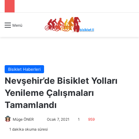
Menü
Bisiklet Haberleri
Nevşehir’de Bisiklet Yolları
Yenileme Çalışmaları
Tamamlandı
Müge ÖNER
B
Ocak 7, 2021
1
959
i
1 dakika okuma süresi
r