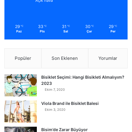
Açık hava
29
33
31
30
29
℃
℃
℃
℃
℃
Paz
Pts
Sal
Çar
Per
Popüler
Son Eklenen
Yorumlar
Bisiklet Seçimi: Hangi Bisikleti Almalıyım?
2023
Ekim 7, 2020
Viola Brand ile Bisiklet Balesi
Ekim 3, 2020
Bisim’de Zarar Büyüyor