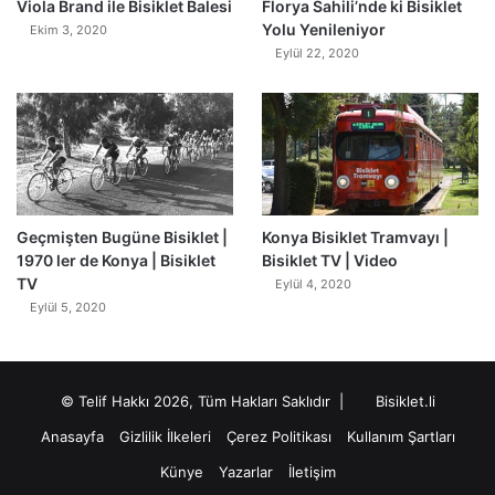
Viola Brand ile Bisiklet Balesi
Florya Sahili’nde ki Bisiklet
Yolu Yenileniyor
Ekim 3, 2020
Eylül 22, 2020
Geçmişten Bugüne Bisiklet |
Konya Bisiklet Tramvayı |
1970 ler de Konya | Bisiklet
Bisiklet TV | Video
TV
Eylül 4, 2020
Eylül 5, 2020
© Telif Hakkı 2026, Tüm Hakları Saklıdır |
Bisiklet.li
Anasayfa
Gizlilik İlkeleri
Çerez Politikası
Kullanım Şartları
Künye
Yazarlar
İletişim