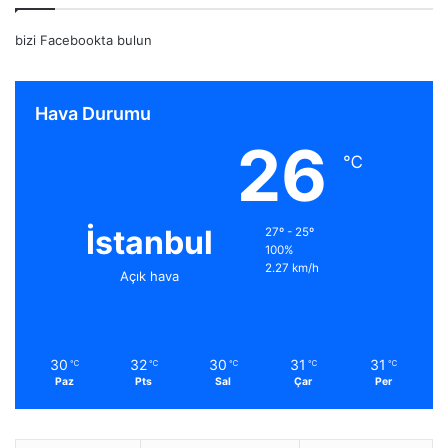
bizi Facebookta bulun
Hava Durumu
26
℃
İstanbul
27º - 25º
100%
2.27 km/h
Açık hava
30
32
30
31
31
℃
℃
℃
℃
℃
Paz
Pts
Sal
Çar
Per