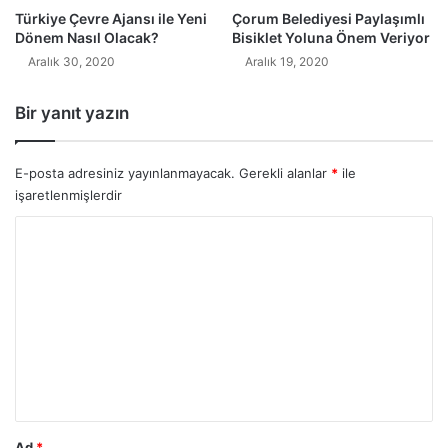
Türkiye Çevre Ajansı ile Yeni
Çorum Belediyesi Paylaşımlı
Dönem Nasıl Olacak?
Bisiklet Yoluna Önem Veriyor
Aralık 30, 2020
Aralık 19, 2020
Bir yanıt yazın
E-posta adresiniz yayınlanmayacak.
Gerekli alanlar
*
ile
işaretlenmişlerdir
Y
o
r
u
m
*
Ad
*