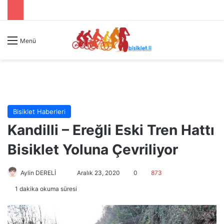
Menü
Bisiklet Haberleri
Kandilli – Ereğli Eski Tren Hattı
Bisiklet Yoluna Çevriliyor
Aylin DERELİ
B
Aralık 23, 2020
0
873
i
1 dakika okuma süresi
r
e
-