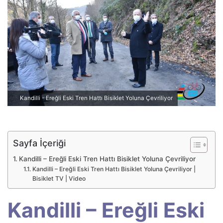
p
o
s
t
a
g
ö
n
Kandilli - Ereğli Eski Tren Hattı Bisiklet Yoluna Çevriliyor
d
e
r
m
Sayfa İçeriği
e
Kandilli – Ereğli Eski Tren Hattı Bisiklet Yoluna Çevriliyor
k
Kandilli – Ereğli Eski Tren Hattı Bisiklet Yoluna Çevriliyor |
Bisiklet TV | Video
Kandilli – Ereğli Eski