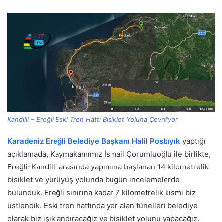
Kandilli – Ereğli Eski Tren Hattı Bisiklet Yoluna Çevriliyor
Karadeniz Ereğli Belediye Başkanı
Halil Posbıyık
yaptığı
açıklamada, Kaymakamımız İsmail Çorumluoğlu ile birlikte,
Ereğli-Kandilli arasında yapımına başlanan 14 kilometrelik
bisiklet ve yürüyüş yolunda bugün incelemelerde
bulunduk. Ereğli sınırına kadar 7 kilometrelik kısmı biz
üstlendik. Eski tren hattında yer alan tünelleri belediye
olarak biz ışıklandıracağız ve bisiklet yolunu yapacağız.