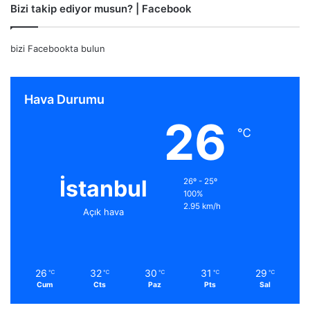
Bizi takip ediyor musun? | Facebook
bizi Facebookta bulun
Hava Durumu
26
℃
İstanbul
26º - 25º
100%
2.95 km/h
Açık hava
26
32
30
31
29
℃
℃
℃
℃
℃
Cum
Cts
Paz
Pts
Sal