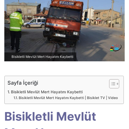
p
o
s
t
a
g
ö
n
Bisikletli Mevlüt Mert Hayatını Kaybetti
d
e
r
m
Sayfa İçeriği
e
Bisikletli Mevlüt Mert Hayatını Kaybetti
k
Bisikletli Mevlüt Mert Hayatını Kaybetti | Bisiklet TV | Video
Bisikletli Mevlüt