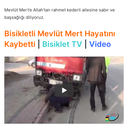
Mevlüt Mert’e Allah’tan rahmet kederli ailesine sabır ve
başsağlığı diliyoruz.
Bisikletli Mevlüt Mert Hayatını
Kaybetti
|
Bisiklet TV
|
Video