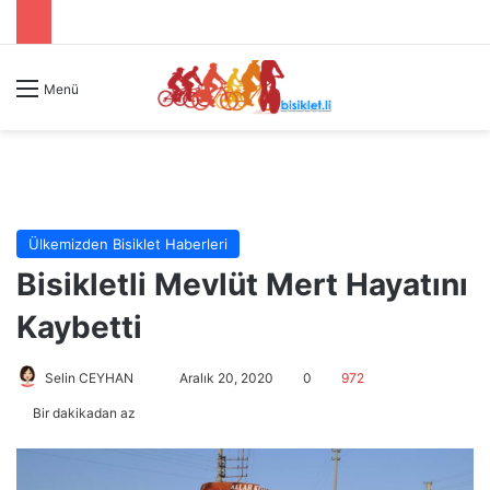
Menü
Ülkemizden Bisiklet Haberleri
Bisikletli Mevlüt Mert Hayatını
Kaybetti
Selin CEYHAN
B
Aralık 20, 2020
0
972
i
Bir dakikadan az
r
e
-