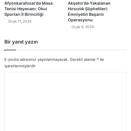
Afyonkarahisar’da Masa
Akşehir’de Yakalanan
Tenisi Heyecanı: Okul
Hırsızlık Şüphelileri:
Sporları İl Birinciliği
Emniyetin Başarılı
Operasyonu
Ocak 11, 2024
Ocak 9, 2024
Bir yanıt yazın
E-posta adresiniz yayınlanmayacak.
Gerekli alanlar
*
ile
işaretlenmişlerdir
Y
o
r
u
m
*