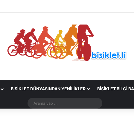
BISIKLET DÜNYASINDAN YENILIKLER
BISIKLET BILGI B
Arama
yap
...