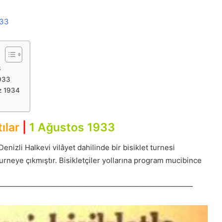
933
3
1933
uz 1934
tılar
|
1 Ağustos 1933
enizli Halkevi vilâyet dahilinde bir bisiklet turnesi
turneye çıkmıştır. Bisikletçiler yollarına program mucibince
——————————————————————————