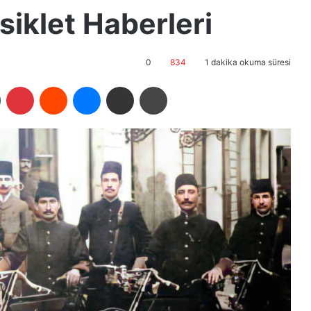
isiklet Haberleri
0
834
1 dakika okuma süresi
Tumblr
Pinterest
Reddit
Messenger
E-Posta ile paylaş
Yazdır