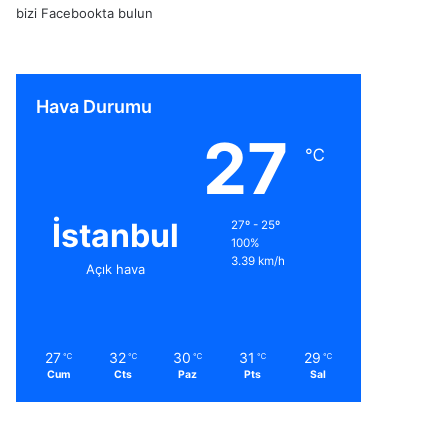
bizi Facebookta bulun
Hava Durumu
27
℃
İstanbul
27º - 25º
100%
3.39 km/h
Açık hava
27
32
30
31
29
℃
℃
℃
℃
℃
Cum
Cts
Paz
Pts
Sal