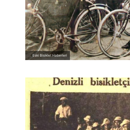
r
m
e
k
Eski Bisiklet Haberleri