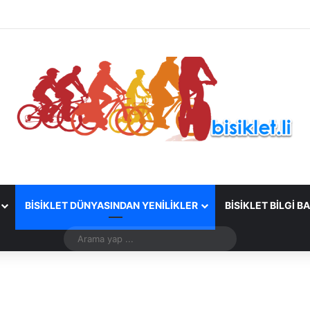
BISIKLET DÜNYASINDAN YENILIKLER
BISIKLET BILGI B
Arama
yap
...