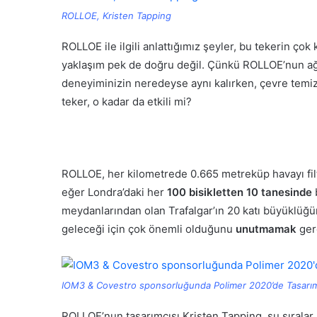
ROLLOE, Kristen Tapping
ROLLOE ile ilgili anlattığımız şeyler, bu tekerin ço
yaklaşım pek de doğru değil. Çünkü ROLLOE’nun ağ
deneyiminizin neredeyse aynı kalırken, çevre temiz
teker, o kadar da etkili mi?
ROLLOE, her kilometrede 0.665 metreküp havayı filt
eğer Londra’daki her
100 bisikletten 10 tanesinde
meydanlarından olan Trafalgar’ın 20 katı büyüklüğü
geleceği için çok önemli olduğunu
unutmamak
ger
IOM3 & Covestro sponsorluğunda Polimer 2020’de Tasarı
ROLLOE’nun tasarımcısı Kristen Tapping, şu sıralar