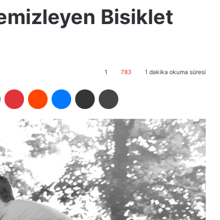
mizleyen Bisiklet
1
783
1 dakika okuma süresi
Tumblr
Pinterest
Reddit
Messenger
E-Posta ile paylaş
Yazdır