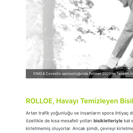
d
e
r
m
e
k
IOM3 & Covestro sponsorluğunda Polimer 2020'de Tasarım 
ROLLOE, Havayı Temizleyen Bisik
Artan trafik yoğunluğu ve insanların spora ihtiyaç du
özellikle de kısa mesafeli yolları
bisikletleriyle
kat 
kirletmemiş oluyorlar. Ancak şimdi, çevreyi kirletm