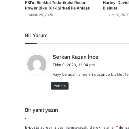
FBI’ın Bisiklet Tedarikçisi Recon
Harley-Davids
Power Bike Türk Şirketi ile Anlaştı
Bisiklet
Aralık 25, 2020
Ekim 28, 202
Bir Yorum
d
Serkan Kazan İnce
e
Ekim 9, 2020, 12:04 pm
d
Vayy be adamlar neleri düşünüp bisiklet tek
i
k
Yanıtla
i
:
Bir yanıt yazın
E-posta adresiniz yayınlanmayacak.
Gerekli alanlar
*
ile iş