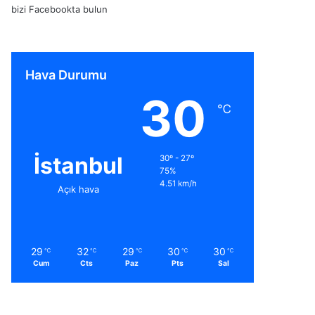
bizi Facebookta bulun
Hava Durumu
30
℃
İstanbul
30º - 27º
75%
4.51 km/h
Açık hava
29
32
29
30
30
℃
℃
℃
℃
℃
Cum
Cts
Paz
Pts
Sal