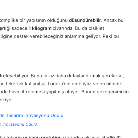
k komplike bir yapısının olduğunu
düşündürebilir
. Ancak bu
ırlığı sadece
1 kilogram
civarında. Bu da bisiklet
liğine destek verebileceğiniz anlamına geliyor. Peki bu
releyebiliyor. Bunu biraz daha detaylandırmak gerekirse,
bu tekerlek kullanılsa, Londra’nın en büyük ve en bilindik
nde hava filtrelemesi yapılmış oluyor. Bunun gezegenimizin
ekiyor.
m İnovasyonu Ödülü
 bu tekerin
üçüncü prototipi
üzerinde çalışıyor. RedBull’a