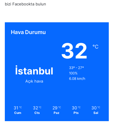
bizi Facebookta bulun
Hava Durumu
32
℃
İstanbul
33º - 27º
100%
6.08 km/h
Açık hava
31
32
29
30
30
℃
℃
℃
℃
℃
Cum
Cts
Paz
Pts
Sal