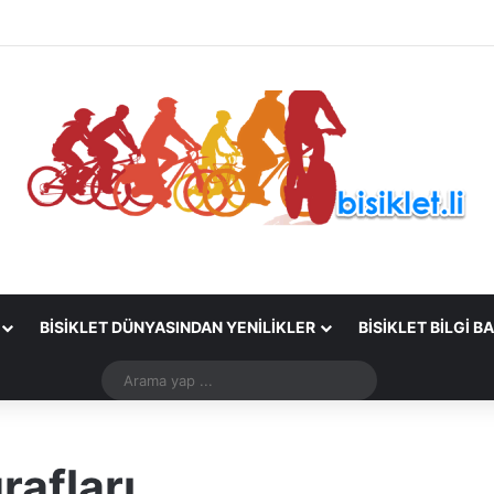
BISIKLET DÜNYASINDAN YENILIKLER
BISIKLET BILGI B
Arama
yap
...
rafları