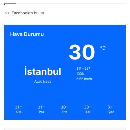
bizi Facebookta bulun
Hava Durumu
30
℃
İstanbul
31º - 28º
100%
6.55 km/h
Açık hava
31
31
30
30
31
℃
℃
℃
℃
℃
Cts
Paz
Pts
Sal
Çar