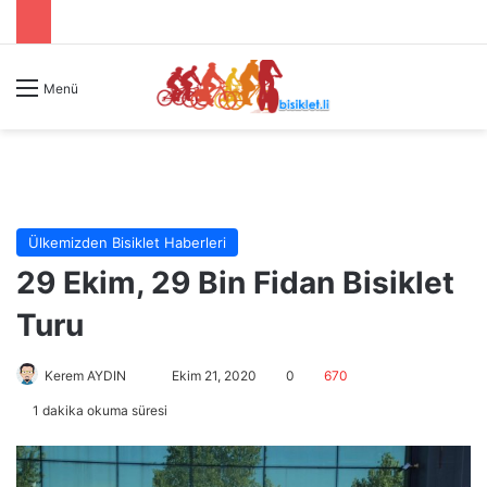
Menü
Ülkemizden Bisiklet Haberleri
29 Ekim, 29 Bin Fidan Bisiklet
Turu
Kerem AYDIN
B
Ekim 21, 2020
0
670
i
1 dakika okuma süresi
r
e
-