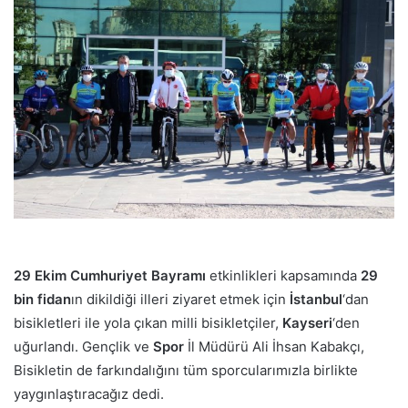
p
o
s
t
a
g
ö
n
d
e
r
m
29 Ekim Cumhuriyet Bayramı
etkinlikleri kapsamında
29
e
bin fidan
ın dikildiği illeri ziyaret etmek için
İstanbul
‘dan
k
bisikletleri ile yola çıkan milli bisikletçiler,
Kayseri
‘den
uğurlandı. Gençlik ve
Spor
İl Müdürü Ali İhsan Kabakçı,
Bisikletin de farkındalığını tüm sporcularımızla birlikte
yaygınlaştıracağız dedi.