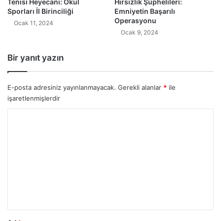
Tenisi Heyecanı: Okul
Hırsızlık Şüphelileri:
Sporları İl Birinciliği
Emniyetin Başarılı
Operasyonu
Ocak 11, 2024
Ocak 9, 2024
Bir yanıt yazın
E-posta adresiniz yayınlanmayacak.
Gerekli alanlar
*
ile
işaretlenmişlerdir
Y
o
r
u
m
*