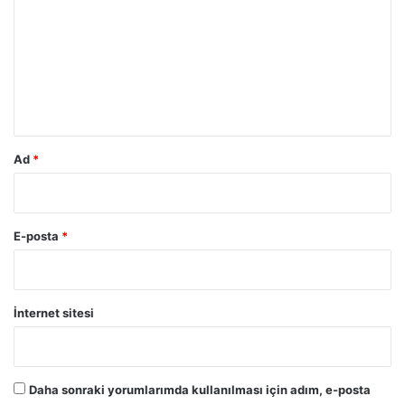
r
u
m
*
Ad
*
E-posta
*
İnternet sitesi
Daha sonraki yorumlarımda kullanılması için adım, e-posta