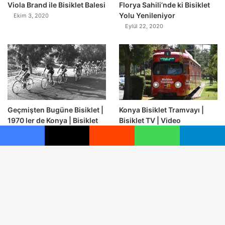
Viola Brand ile Bisiklet Balesi
Florya Sahili’nde ki Bisiklet
Yolu Yenileniyor
Ekim 3, 2020
Eylül 22, 2020
Geçmişten Bugüne Bisiklet |
Konya Bisiklet Tramvayı |
1970 ler de Konya | Bisiklet
Bisiklet TV | Video
TV
Eylül 4, 2020
Eylül 5, 2020
Facebook
X
Reddit
WhatsApp
Telegram
B
© Telif Hakkı 2026, Tüm Hakları Saklıdır |
Bisiklet.li
Anasayfa
Gizlilik İlkeleri
Çerez Politikası
Kullanım Şartları
d
Künye
Yazarlar
İletişim