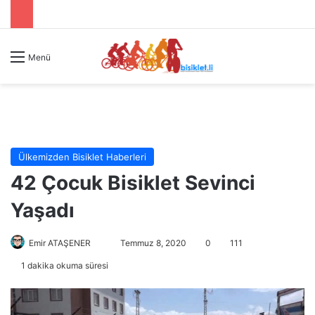
Menü
Ülkemizden Bisiklet Haberleri
42 Çocuk Bisiklet Sevinci
Yaşadı
Emir ATAŞENER
B
Temmuz 8, 2020
0
111
i
1 dakika okuma süresi
r
e
-