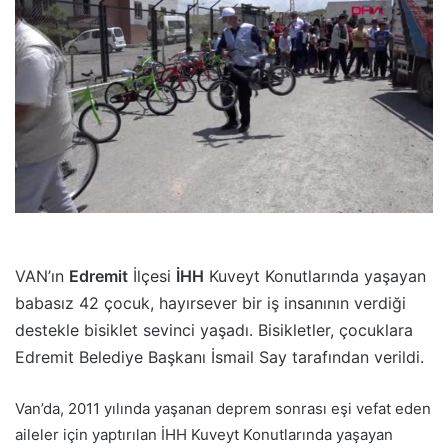
p
o
s
t
a
g
ö
n
d
e
r
VAN’ın
Edremit
İlçesi
İHH
Kuveyt Konutlarında yaşayan
m
babasız 42 çocuk, hayırsever bir iş insanının verdiği
e
destekle bisiklet sevinci yaşadı. Bisikletler, çocuklara
k
Edremit Belediye Başkanı İsmail Say tarafından verildi.
Van’da, 2011 yılında yaşanan deprem sonrası eşi vefat eden
aileler için yaptırılan İHH Kuveyt Konutlarında yaşayan