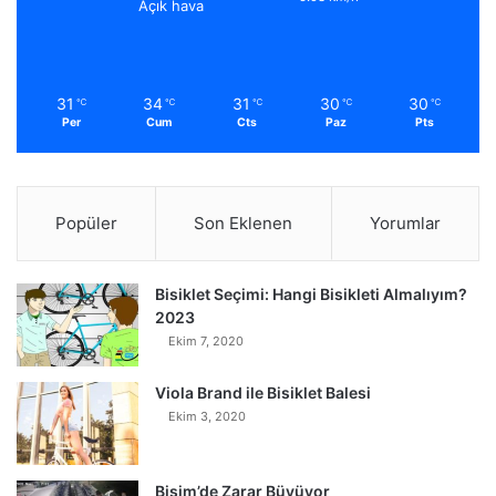
Açık hava
31
34
31
30
30
℃
℃
℃
℃
℃
Per
Cum
Cts
Paz
Pts
Popüler
Son Eklenen
Yorumlar
Bisiklet Seçimi: Hangi Bisikleti Almalıyım?
2023
Ekim 7, 2020
Viola Brand ile Bisiklet Balesi
Ekim 3, 2020
Bisim’de Zarar Büyüyor