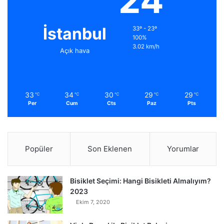
24
İstanbul
33º - 23º
100%
3.02 km/h
Açık hava
33
34
30
29
29
℃
℃
℃
℃
℃
Per
Cum
Cts
Paz
Pts
Popüler
Son Eklenen
Yorumlar
Bisiklet Seçimi: Hangi Bisikleti Almalıyım?
2023
Ekim 7, 2020