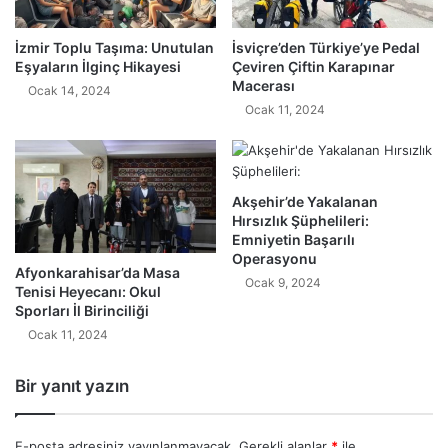
İzmir Toplu Taşıma: Unutulan
İsviçre’den Türkiye’ye Pedal
Eşyaların İlginç Hikayesi
Çeviren Çiftin Karapınar
Macerası
Ocak 14, 2024
Ocak 11, 2024
Akşehir’de Yakalanan
Hırsızlık Şüphelileri:
Emniyetin Başarılı
Operasyonu
Afyonkarahisar’da Masa
Ocak 9, 2024
Tenisi Heyecanı: Okul
Sporları İl Birinciliği
Ocak 11, 2024
Bir yanıt yazın
E-posta adresiniz yayınlanmayacak.
Gerekli alanlar
*
ile