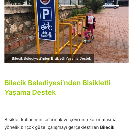
p
o
s
t
a
g
ö
n
Bilecik Belediyesi'nden Bisikletli Yaşama Destek
d
e
r
Bilecik Belediyesi’nden Bisikletli
m
Yaşama Destek
e
k
Bisiklet kullanımını artırmak ve çevrenin korunmasına
yönelik birçok güzel çalışmayı gerçekleştiren
Bilecik