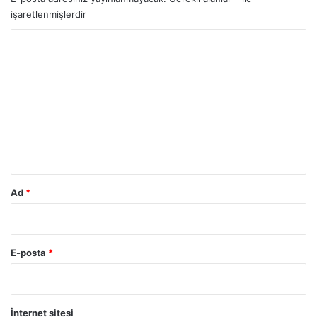
işaretlenmişlerdir
Y
o
r
u
m
*
Ad
*
E-posta
*
İnternet sitesi