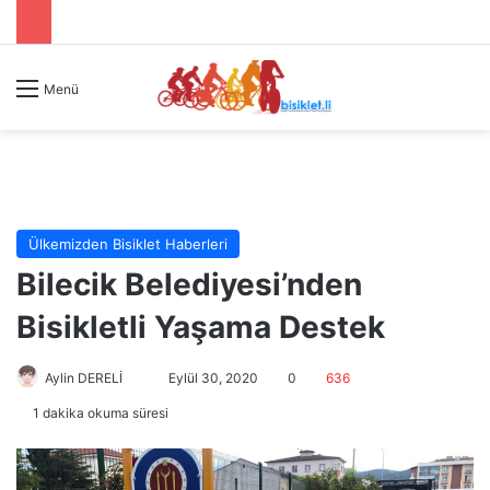
Menü
Ülkemizden Bisiklet Haberleri
Bilecik Belediyesi’nden
Bisikletli Yaşama Destek
Aylin DERELİ
B
Eylül 30, 2020
0
636
i
1 dakika okuma süresi
r
e
-