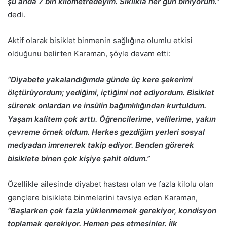
şu anda 7 bin kilometredeyim. Sıklıkla her gün biniyorum.”
dedi.
Aktif olarak bisiklet binmenin sağlığına olumlu etkisi
olduğunu belirten Karaman, şöyle devam etti:
“Diyabete yakalandığımda günde üç kere şekerimi
ölçtürüyordum; yediğimi, içtiğimi not ediyordum. Bisiklet
sürerek onlardan ve insülin bağımlılığından kurtuldum.
Yaşam kalitem çok arttı. Öğrencilerime, velilerime, yakın
çevreme örnek oldum. Herkes gezdiğim yerleri sosyal
medyadan imrenerek takip ediyor. Benden görerek
bisiklete binen çok kişiye şahit oldum.”
Özellikle ailesinde diyabet hastası olan ve fazla kilolu olan
gençlere bisiklete binmelerini tavsiye eden Karaman,
“Başlarken çok fazla yüklenmemek gerekiyor, kondisyon
toplamak gerekiyor. Hemen pes etmesinler. İlk