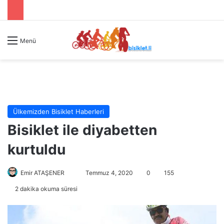
Menü
Ülkemizden Bisiklet Haberleri
Bisiklet ile diyabetten
kurtuldu
Emir ATAŞENER
B
Temmuz 4, 2020
0
155
i
2 dakika okuma süresi
r
e
-