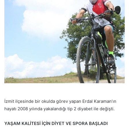
p
o
s
t
a
g
ö
n
d
e
r
m
e
k
İzmit ilçesinde bir okulda görev yapan Erdal Karaman’ın
hayatı 2008 yılında yakalandığı tip 2 diyabet ile değişti.
YAŞAM KALİTESİ İÇİN DİYET VE SPORA BAŞLADI