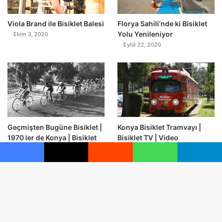
0
Viola Brand ile Bisiklet Balesi
Florya Sahili’nde ki Bisiklet
Yolu Yenileniyor
Ekim 3, 2020
Eylül 22, 2020
Geçmişten Bugüne Bisiklet |
Konya Bisiklet Tramvayı |
1970 ler de Konya | Bisiklet
Bisiklet TV | Video
TV
Eylül 4, 2020
Eylül 5, 2020
Facebook
X
Reddit
WhatsApp
Telegram
B
© Telif Hakkı 2026, Tüm Hakları Saklıdır |
Bisiklet.li
Anasayfa
Gizlilik İlkeleri
Çerez Politikası
Kullanım Şartları
d