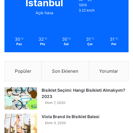
İstanbul
100%
3.22 km/h
Açık hava
30
32
30
31
31
℃
℃
℃
℃
℃
Paz
Pts
Sal
Çar
Per
Popüler
Son Eklenen
Yorumlar
Bisiklet Seçimi: Hangi Bisikleti Almalıyım?
2023
Ekim 7, 2020
Viola Brand ile Bisiklet Balesi
Ekim 3, 2020