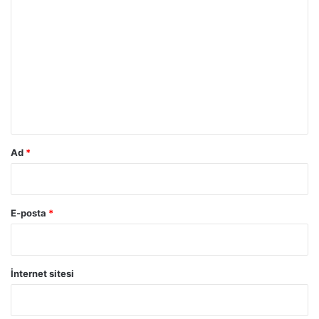
o
r
u
m
*
Ad
*
E-posta
*
İnternet sitesi