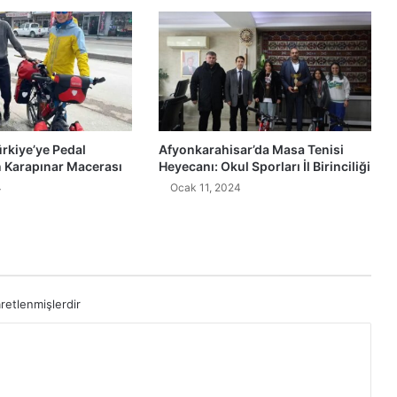
ürkiye’ye Pedal
Afyonkarahisar’da Masa Tenisi
n Karapınar Macerası
Heyecanı: Okul Sporları İl Birinciliği
4
Ocak 11, 2024
aretlenmişlerdir