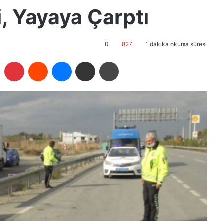
i, Yayaya Çarptı
0
827
1 dakika okuma süresi
Tumblr
Pinterest
Reddit
Messenger
E-Posta ile paylaş
Yazdır