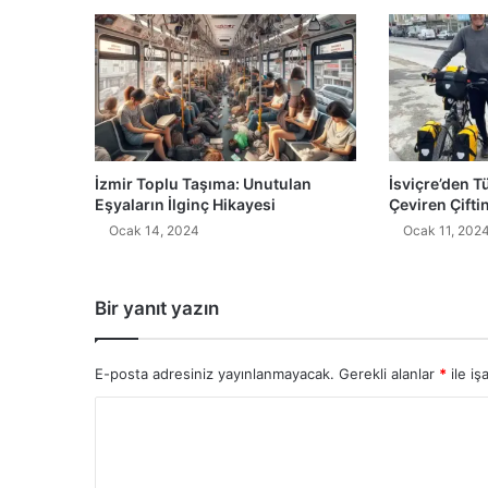
İzmir Toplu Taşıma: Unutulan
İsviçre’den T
Eşyaların İlginç Hikayesi
Çeviren Çifti
Ocak 14, 2024
Ocak 11, 202
Bir yanıt yazın
E-posta adresiniz yayınlanmayacak.
Gerekli alanlar
*
ile iş
Y
o
r