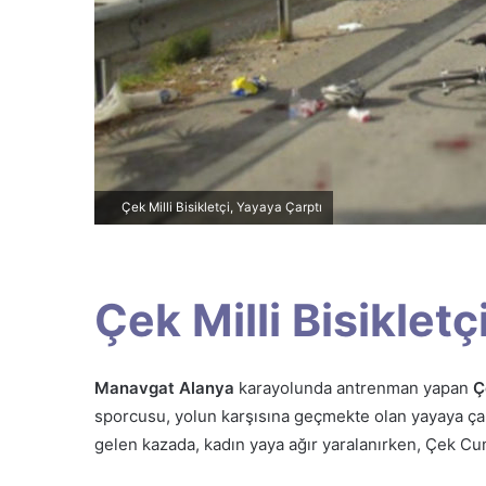
r
m
e
k
Çek Milli Bisikletçi, Yayaya Çarptı
Çek Milli Bisikletç
Manavgat Alanya
karayolunda antrenman yapan
Ç
sporcusu, yolun karşısına geçmekte olan yayaya ç
gelen kazada, kadın yaya ağır yaralanırken, Çek Cumhu