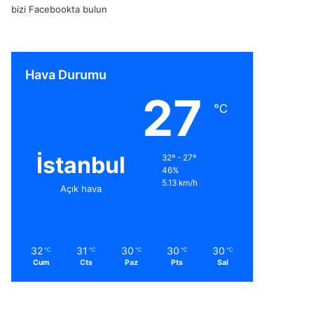
bizi Facebookta bulun
Hava Durumu
27
℃
İstanbul
32º - 27º
46%
5.13 km/h
Açık hava
32
31
30
30
30
℃
℃
℃
℃
℃
Cum
Cts
Paz
Pts
Sal