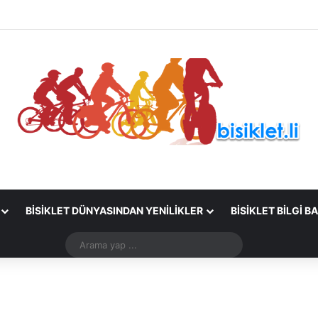
BISIKLET DÜNYASINDAN YENILIKLER
BISIKLET BILGI B
Arama
yap
...