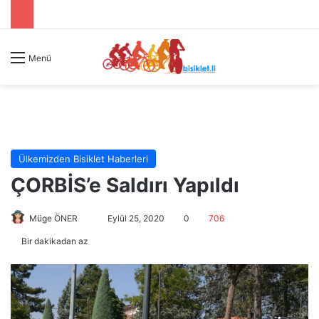
Menü
Ülkemizden Bisiklet Haberleri
ÇORBİS’e Saldırı Yapıldı
Müge ÖNER
B
Eylül 25, 2020
0
706
i
Bir dakikadan az
r
e
-
p