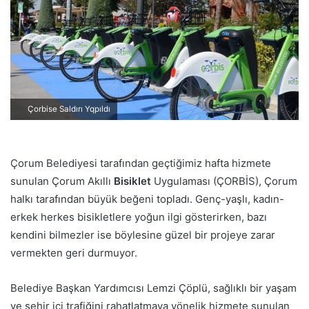
o
s
t
a
g
ö
n
Çorbise Saldırı Yqpıldı
d
e
r
Çorum Belediyesi tarafından geçtiğimiz hafta hizmete
m
sunulan Çorum Akıllı
Bisiklet
Uygulaması (ÇORBİS), Çorum
e
halkı tarafından büyük beğeni topladı. Genç-yaşlı, kadın-
k
erkek herkes bisikletlere yoğun ilgi gösterirken, bazı
kendini bilmezler ise böylesine güzel bir projeye zarar
vermekten geri durmuyor.
Belediye Başkan Yardımcısı Lemzi Çöplü, sağlıklı bir yaşam
ve şehir içi trafiğini rahatlatmaya yönelik hizmete sunulan