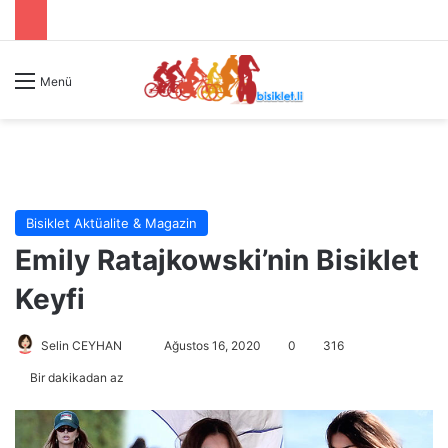
Menü
Bisiklet Aktüalite & Magazin
Emily Ratajkowski’nin Bisiklet
Keyfi
Selin CEYHAN
B
Ağustos 16, 2020
0
316
i
Bir dakikadan az
r
e
-