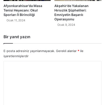
Afyonkarahisar’da Masa
Akşehir’de Yakalanan
Tenisi Heyecanı: Okul
Hırsızlık Şüphelileri:
Sporları İl Birinciliği
Emniyetin Başarılı
Operasyonu
Ocak 11, 2024
Ocak 9, 2024
Bir yanıt yazın
E-posta adresiniz yayınlanmayacak.
Gerekli alanlar
*
ile
işaretlenmişlerdir
Y
o
r
u
m
*