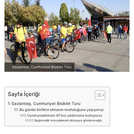
p
o
s
t
a
g
ö
n
d
Gaziantep, Cumhuriyet Bisiklet Turu
e
r
m
e
Sayfa İçeriği
k
Gaziantep, Cumhuriyet Bisiklet Turu
Bu günde birlikte olmanın mutluluğunu yaşıyoruz
Cumhuriyetimizin 97’inci yıldönümü kutluyoruz
Bağımsızlık mücadelesini dünyaya göstereceğiz