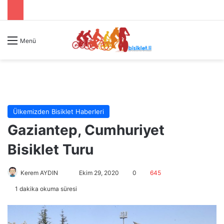
Menü
Ülkemizden Bisiklet Haberleri
Gaziantep, Cumhuriyet
Bisiklet Turu
Kerem AYDIN
B
Ekim 29, 2020
0
645
i
1 dakika okuma süresi
r
e
-