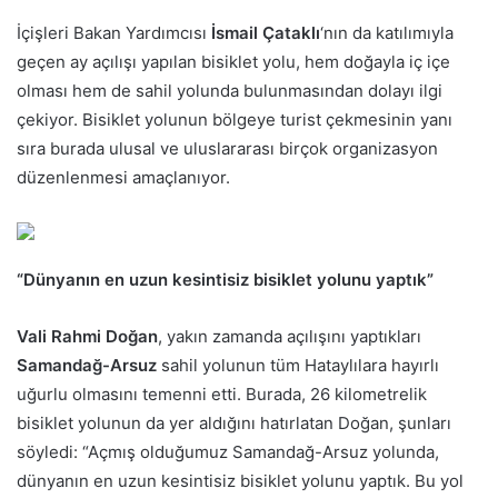
p
İçişleri Bakan Yardımcısı
İsmail Çataklı
‘nın da katılımıyla
o
geçen ay açılışı yapılan bisiklet yolu, hem doğayla iç içe
s
olması hem de sahil yolunda bulunmasından dolayı ilgi
t
çekiyor. Bisiklet yolunun bölgeye turist çekmesinin yanı
a
sıra burada ulusal ve uluslararası birçok organizasyon
g
düzenlenmesi amaçlanıyor.
ö
n
d
e
“Dünyanın en uzun kesintisiz bisiklet yolunu yaptık”
r
m
Vali Rahmi Doğan
, yakın zamanda açılışını yaptıkları
e
Samandağ-Arsuz
sahil yolunun tüm Hataylılara hayırlı
k
uğurlu olmasını temenni etti. Burada, 26 kilometrelik
bisiklet yolunun da yer aldığını hatırlatan Doğan, şunları
söyledi: “Açmış olduğumuz Samandağ-Arsuz yolunda,
dünyanın en uzun kesintisiz bisiklet yolunu yaptık. Bu yol