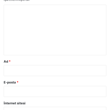
Y
o
r
u
m
*
Ad
*
E-posta
*
İnternet sitesi