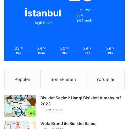
İstanbul
33º - 25º
86%
3.64 km/h
Açık hava
33
34
30
29
29
℃
℃
℃
℃
℃
Per
Cum
Cts
Paz
Pts
Popüler
Son Eklenen
Yorumlar
Bisiklet Seçimi: Hangi Bisikleti Almalıyım?
2023
Ekim 7, 2020
Viola Brand ile Bisiklet Balesi