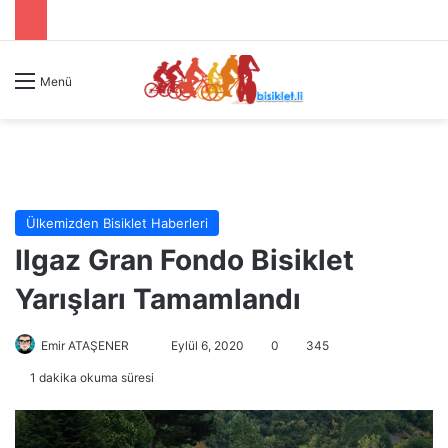
Menü
Ülkemizden Bisiklet Haberleri
Ilgaz Gran Fondo Bisiklet
Yarışları Tamamlandı
Emir ATAŞENER
B
Eylül 6, 2020
0
345
i
1 dakika okuma süresi
r
e
-