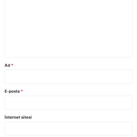
o
r
u
m
*
Ad
*
E-posta
*
İnternet sitesi