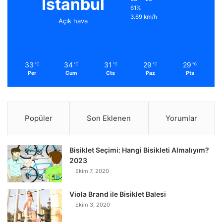
İstanbul
61%
3.69 km/h
Açık hava
33
34
31
29
29
℃
℃
℃
℃
℃
Per
Cum
Cts
Paz
Pts
Popüler
Son Eklenen
Yorumlar
Bisiklet Seçimi: Hangi Bisikleti Almalıyım?
2023
Ekim 7, 2020
Viola Brand ile Bisiklet Balesi
Ekim 3, 2020