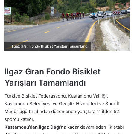
p
o
s
t
a
g
Ilgaz Gran Fondo Bisiklet Yarışları Tamamlandı
ö
n
d
Ilgaz Gran Fondo Bisiklet
e
r
Yarışları Tamamlandı
m
e
Türkiye Bisiklet Federasyonu, Kastamonu Valiliği,
k
Kastamonu Belediyesi ve Gençlik Hizmetleri ve Spor İl
Müdürlüğü tarafından düzenlenen yarışlara 11 ilden 52
sporcu katıldı.
Kastamonu’dan Ilgaz Dağı
‘na kadar devam eden ilk etabı