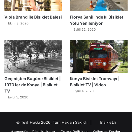
0
Viola Brand ile Bisiklet Balesi
Florya Sahili’nde ki Bisiklet
Yolu Yenileniyor
Ekim 3, 2020
Eylül 22, 2020
Geçmişten Bugüne Bisiklet |
Konya Bisiklet Tramvayı |
1970 ler de Konya | Bisiklet
Bisiklet TV | Video
TV
Eylül 4, 2020
Eylül 5, 2020
© Telif Hakkı 2026, Tüm Hakları Saklıdır |
Bisiklet.li
Anasayfa
Gizlilik İlkeleri
Çerez Politikası
Kullanım Şartları