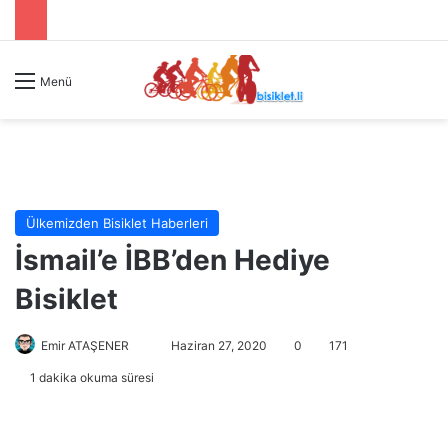
Menü
Ülkemizden Bisiklet Haberleri
İsmail’e İBB’den Hediye
Bisiklet
Emir ATAŞENER
B
Haziran 27, 2020
0
171
i
1 dakika okuma süresi
r
e
-