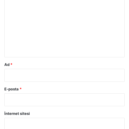
Y
o
r
u
m
*
Ad
*
E-posta
*
İnternet sitesi