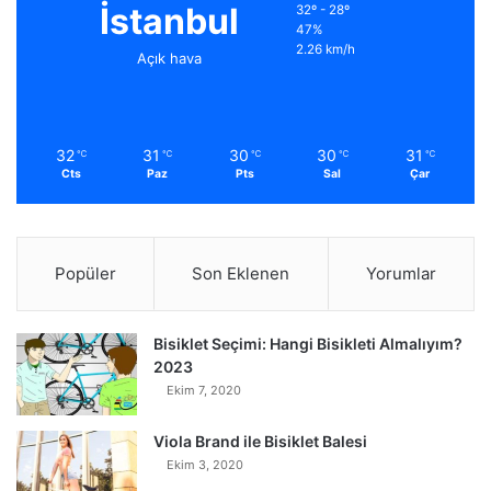
İstanbul
32º - 28º
47%
2.26 km/h
Açık hava
32
31
30
30
31
℃
℃
℃
℃
℃
Cts
Paz
Pts
Sal
Çar
Popüler
Son Eklenen
Yorumlar
Bisiklet Seçimi: Hangi Bisikleti Almalıyım?
2023
Ekim 7, 2020
Viola Brand ile Bisiklet Balesi
Ekim 3, 2020