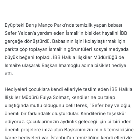
p
o
s
Eyüp’teki Barış Manço Parkı’nda temizlik yapan babası
t
Sefer Yeldan’a yardım eden İsmail’in bisiklet hayalini İBB
a
gerçeğe dönüştürdü. Babasının işini kolaylaştırmak için,
g
parkta çöp toplayan İsmail’in görüntüleri sosyal medyada
ö
büyük beğeni topladı. İBB Halkla İlişkiler Müdürlüğü de
n
İsmail’e ulaşarak Başkan İmamoğlu adına bisiklet hediye
d
e
etti.
r
m
Hediyeleri çocuklara kendi elleriyle teslim eden İBB Halkla
e
İlişkiler Müdürü Fulya Solmaz, kendilerine bu talep
k
ulaştığında mutlu olduğunu belirterek, “Sefer bey ve oğlu,
önemli bir farkındalık oluşturdular. Kendilerine teşekkür
ediyoruz. Çocuklarımızın aydınlık geleceği için birbirinden
önemli projelere imza atan Başkanımızın minik temsilcisine
karne hediyeleri var. İstanbul’un temizliğine kendi elleriyle