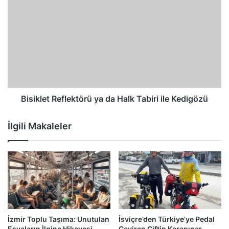
Bisiklet Reflektörü ya da Halk Tabiri ile Kedigözü
İlgili Makaleler
İzmir Toplu Taşıma: Unutulan
İsviçre’den Türkiye’ye Pedal
Eşyaların İlginç Hikayesi
Çeviren Çiftin Karapınar