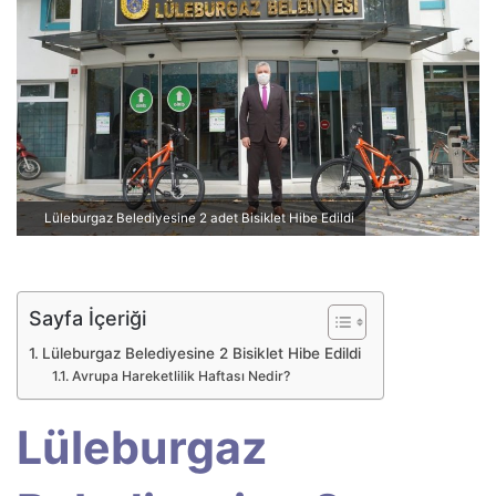
p
o
s
t
a
g
ö
n
Lüleburgaz Belediyesine 2 adet Bisiklet Hibe Edildi
d
e
r
m
Sayfa İçeriği
e
Lüleburgaz Belediyesine 2 Bisiklet Hibe Edildi
k
Avrupa Hareketlilik Haftası Nedir?
Lüleburgaz