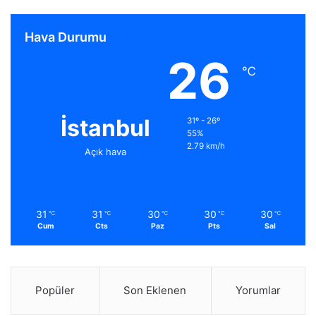
Hava Durumu
26
℃
İstanbul
31º - 26º
55%
2.79 km/h
Açık hava
31
31
30
30
30
℃
℃
℃
℃
℃
Cum
Cts
Paz
Pts
Sal
Popüler
Son Eklenen
Yorumlar