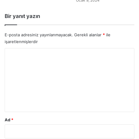
Ocak 9, 2024
Bir yanıt yazın
E-posta adresiniz yayınlanmayacak.
Gerekli alanlar
*
ile
işaretlenmişlerdir
Y
o
r
u
m
*
Ad
*