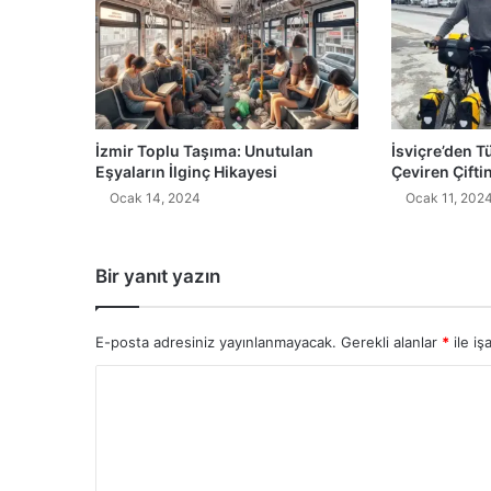
İzmir Toplu Taşıma: Unutulan
İsviçre’den T
Eşyaların İlginç Hikayesi
Çeviren Çifti
Ocak 14, 2024
Ocak 11, 202
Bir yanıt yazın
E-posta adresiniz yayınlanmayacak.
Gerekli alanlar
*
ile iş
Y
o
r
u