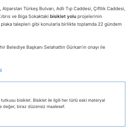
), Alparslan Türkeş Bulvarı, Adli Tıp Caddesi, Çiftlik Caddesi,
Kıbrıs ve Biga Sokaktaki
bisiklet yolu
projelerinin
D plaka talepleri gibi konularla birlikte toplamda 22 gündem
ir Belediye Başkanı Selahattin Gürkan’ın onayı ile
ti
tkusu bisiklet. Bisiklet ile ilgili her türlü eski materyal
ye değer, biraz düzensiz maalesef.