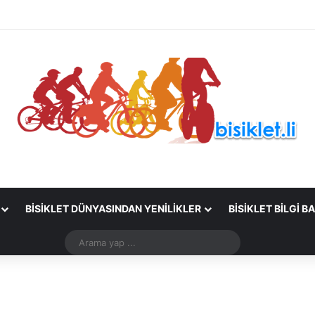
BISIKLET DÜNYASINDAN YENILIKLER
BISIKLET BILGI B
Arama
yap
...