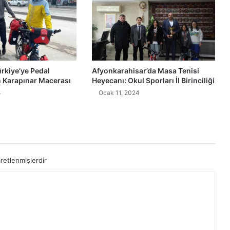
ürkiye’ye Pedal
Afyonkarahisar’da Masa Tenisi
n Karapınar Macerası
Heyecanı: Okul Sporları İl Birinciliği
4
Ocak 11, 2024
aretlenmişlerdir