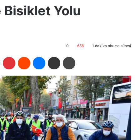
 Bisiklet Yolu
0
656
1 dakika okuma süresi
Tumblr
Pinterest
Reddit
Messenger
E-Posta ile paylaş
Yazdır