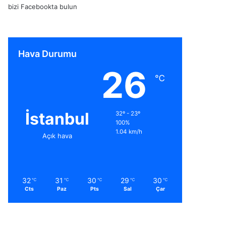
bizi Facebookta bulun
Hava Durumu
26
℃
İstanbul
32º - 23º
100%
1.04 km/h
Açık hava
32
31
30
29
30
℃
℃
℃
℃
℃
Cts
Paz
Pts
Sal
Çar