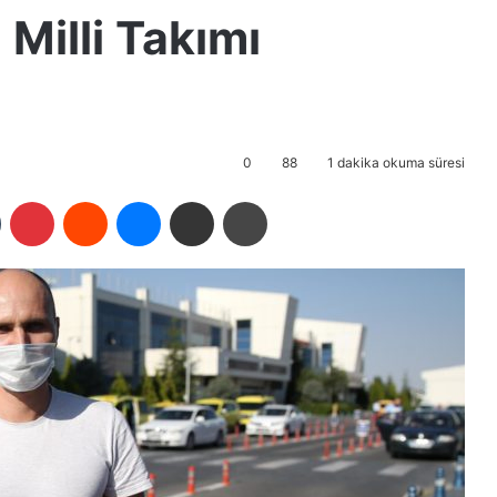
 Milli Takımı
0
88
1 dakika okuma süresi
Tumblr
Pinterest
Reddit
Messenger
E-Posta ile paylaş
Yazdır