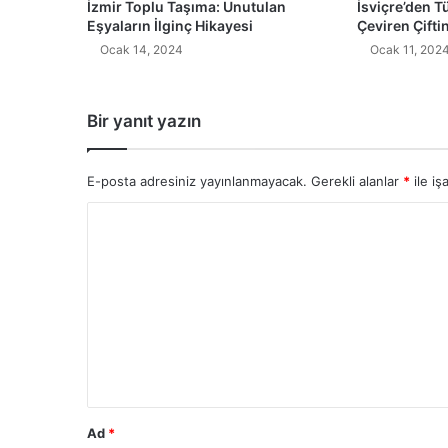
İzmir Toplu Taşıma: Unutulan
İsviçre’den T
Eşyaların İlginç Hikayesi
Çeviren Çifti
Ocak 14, 2024
Ocak 11, 202
Bir yanıt yazın
E-posta adresiniz yayınlanmayacak.
Gerekli alanlar
*
ile iş
Y
o
r
u
m
*
Ad
*