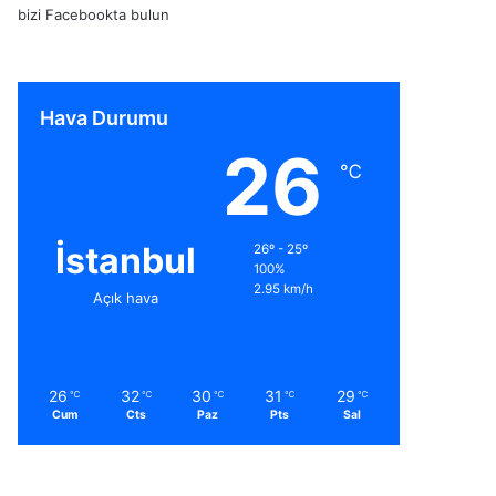
bizi Facebookta bulun
Hava Durumu
26
℃
İstanbul
26º - 25º
100%
2.95 km/h
Açık hava
26
32
30
31
29
℃
℃
℃
℃
℃
Cum
Cts
Paz
Pts
Sal