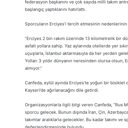
federasyon başkanını ve çok sayıda milli takım antr
başlangıç yaptıklarını hatırlattı.
Sporcuların Erciyes’i tercih etmesinin nedenlerinin
“Erciyes 2 bin rakım üzerinde 13 kilometrelik bir dü
asfalt yollara sahip. Yaz aylarında otellerde yer sık
uçuşlarla, İstanbul aktarmasıyla da her yerden gele
Yolları 3 yıldır dünyanın neresinden olursa olsun, E
almıyor.”
Canfeda, eylül ayında Erciyes’te yoğun bir bisikle
Kayseri’de ağırlanacağını dile getirdi.
Organizasyonlarla ilgili bilgi veren Canfeda, “Rus M
sporcu gelecek. Bunun dışında İran, Çin, Azerbayc
takımlar aralıklarla gelecekler. Bu kadar takımı ve 
değerlendirmesinde bulundu.