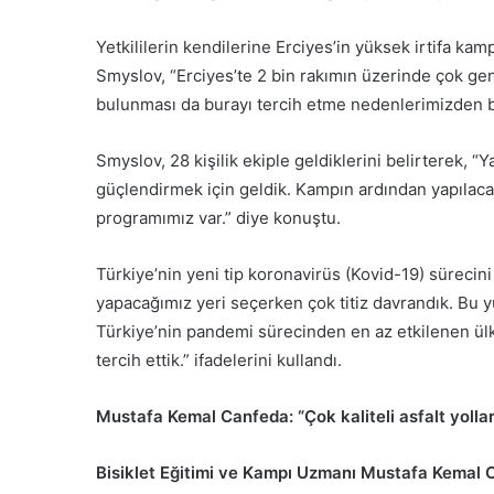
Yetkililerin kendilerine Erciyes’in yüksek irtifa ka
Smyslov, “Erciyes’te 2 bin rakımın üzerinde çok geni
bulunması da burayı tercih etme nedenlerimizden bir
Smyslov, 28 kişilik ekiple geldiklerini belirterek, 
güçlendirmek için geldik. Kampın ardından yapılacak
programımız var.” diye konuştu.
Türkiye’nin yeni tip koronavirüs (Kovid-19) süreci
yapacağımız yeri seçerken çok titiz davrandık. Bu y
Türkiye’nin pandemi sürecinden en az etkilenen ülk
tercih ettik.” ifadelerini kullandı.
Mustafa Kemal Canfeda: “Çok kaliteli asfalt yolla
Bisiklet Eğitimi ve Kampı Uzmanı Mustafa Kemal