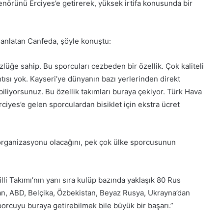
enörünü Erciyes’e getirerek, yüksek irtifa konusunda bir
 anlatan Canfeda, şöyle konuştu:
zlüğe sahip. Bu sporcuları cezbeden bir özellik. Çok kaliteli
ıntısı yok. Kayseri’ye dünyanın bazı yerlerinden direkt
biliyorsunuz. Bu özellik takımları buraya çekiyor. Türk Hava
rciyes’e gelen sporculardan bisiklet için ekstra ücret
t organizasyonu olacağını, pek çok ülke sporcusunun
illi Takımı’nın yanı sıra kulüp bazında yaklaşık 80 Rus
an, ABD, Belçika, Özbekistan, Beyaz Rusya, Ukrayna’dan
sporcuyu buraya getirebilmek bile büyük bir başarı.”