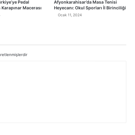
ürkiye’ye Pedal
Afyonkarahisar’da Masa Tenisi
n Karapınar Macerası
Heyecanı: Okul Sporları İl Birinciliği
4
Ocak 11, 2024
aretlenmişlerdir