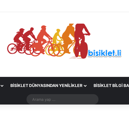
BISIKLET DÜNYASINDAN YENILIKLER
BISIKLET BILGI B
Arama
yap
...