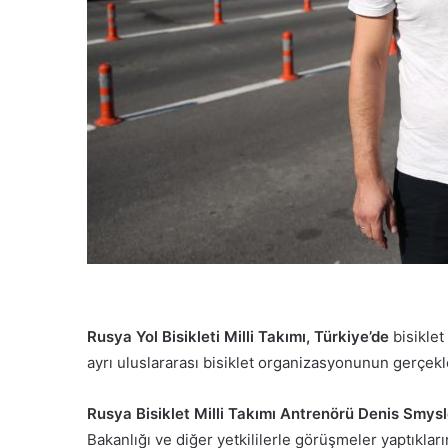
d
e
r
m
e
k
Rusya Yol Bisikleti Milli Takımı, Türkiye’de
bisiklet
ayrı uluslararası bisiklet organizasyonunun gerçekleş
Rusya Bisiklet Milli Takımı Antrenörü Denis Smys
Bakanlığı ve diğer yetkililerle görüşmeler yaptıklar