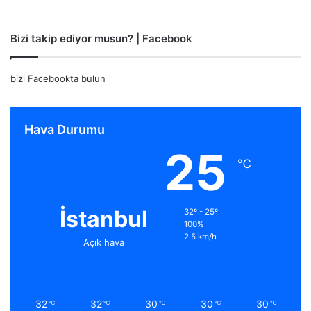
Bizi takip ediyor musun? | Facebook
bizi Facebookta bulun
Hava Durumu
25
℃
İstanbul
32º - 25º
100%
2.5 km/h
Açık hava
32
32
30
30
30
℃
℃
℃
℃
℃