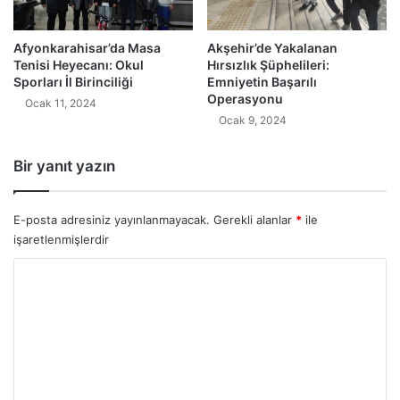
Afyonkarahisar’da Masa
Akşehir’de Yakalanan
Tenisi Heyecanı: Okul
Hırsızlık Şüphelileri:
Sporları İl Birinciliği
Emniyetin Başarılı
Operasyonu
Ocak 11, 2024
Ocak 9, 2024
Bir yanıt yazın
E-posta adresiniz yayınlanmayacak.
Gerekli alanlar
*
ile
işaretlenmişlerdir
Y
o
r
u
m