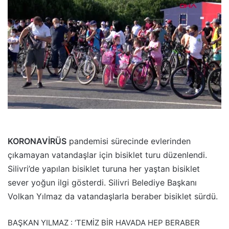
p
o
s
t
a
g
ö
n
d
e
r
KORONAVİRÜS
pandemisi sürecinde evlerinden
m
çıkamayan vatandaşlar için bisiklet turu düzenlendi.
e
Silivri’de yapılan bisiklet turuna her yaştan bisiklet
k
sever yoğun ilgi gösterdi. Silivri Belediye Başkanı
Volkan Yılmaz da vatandaşlarla beraber bisiklet sürdü.
BAŞKAN YILMAZ : ‘TEMİZ BİR HAVADA HEP BERABER