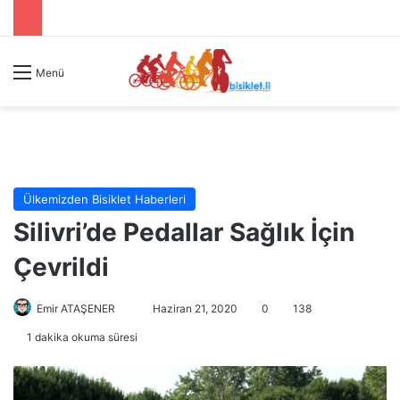
Menü
Ülkemizden Bisiklet Haberleri
Silivri’de Pedallar Sağlık İçin
Çevrildi
Emir ATAŞENER
B
Haziran 21, 2020
0
138
i
1 dakika okuma süresi
r
e
-