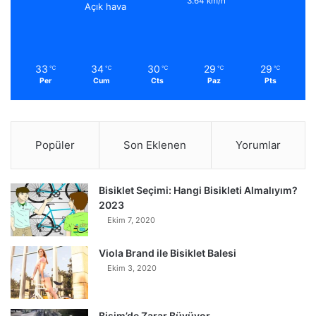
3.64 km/h
Açık hava
33
34
30
29
29
℃
℃
℃
℃
℃
Per
Cum
Cts
Paz
Pts
Popüler
Son Eklenen
Yorumlar
Bisiklet Seçimi: Hangi Bisikleti Almalıyım?
2023
Ekim 7, 2020
Viola Brand ile Bisiklet Balesi
Ekim 3, 2020
Bisim’de Zarar Büyüyor