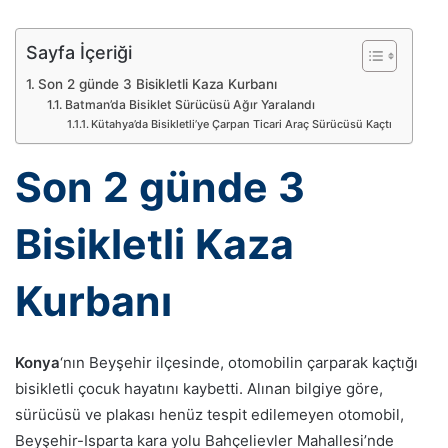
p
o
Sayfa İçeriği
s
Son 2 günde 3 Bisikletli Kaza Kurbanı
t
Batman’da Bisiklet Sürücüsü Ağır Yaralandı
a
Kütahya’da Bisikletli’ye Çarpan Ticari Araç Sürücüsü Kaçtı
g
ö
Son 2 günde 3
n
d
Bisikletli Kaza
e
r
m
Kurbanı
e
k
Konya
‘nın Beyşehir ilçesinde, otomobilin çarparak kaçtığı
bisikletli çocuk hayatını kaybetti. Alınan bilgiye göre,
sürücüsü ve plakası henüz tespit edilemeyen otomobil,
Beyşehir-Isparta kara yolu Bahçelievler Mahallesi’nde