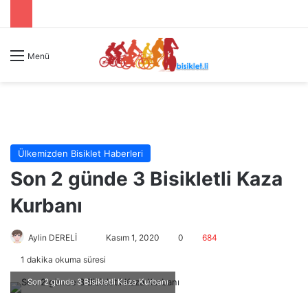
Menü
Ülkemizden Bisiklet Haberleri
Son 2 günde 3 Bisikletli Kaza
Kurbanı
Aylin DERELİ
B
Kasım 1, 2020
0
684
i
1 dakika okuma süresi
r
Son 2 günde 3 Bisikletli Kaza Kurbanı
e
-