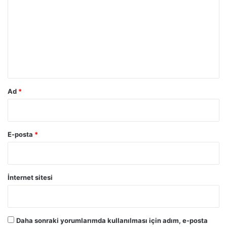
r
u
m
*
Ad
*
E-posta
*
İnternet sitesi
Daha sonraki yorumlarımda kullanılması için adım, e-posta