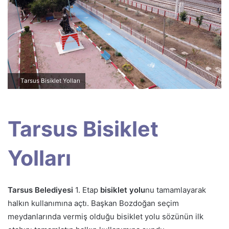
o
s
t
a
g
ö
n
Tarsus Bisiklet Yolları
d
e
r
Tarsus Bisiklet
m
e
k
Yolları
Tarsus Belediyesi
1. Etap
bisiklet yolu
nu tamamlayarak
halkın kullanımına açtı. Başkan Bozdoğan seçim
meydanlarında vermiş olduğu bisiklet yolu sözünün ilk