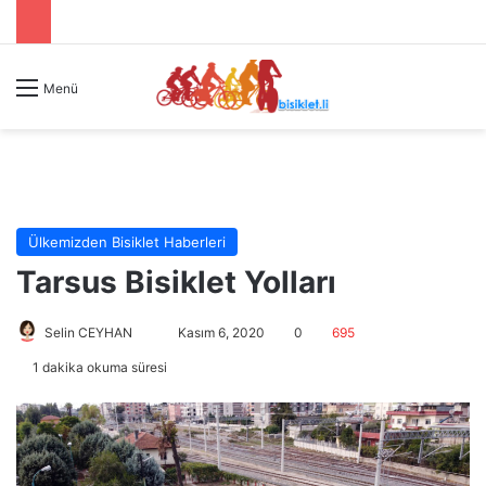
Menü
Ülkemizden Bisiklet Haberleri
Tarsus Bisiklet Yolları
Selin CEYHAN
B
Kasım 6, 2020
0
695
i
1 dakika okuma süresi
r
e
-
p