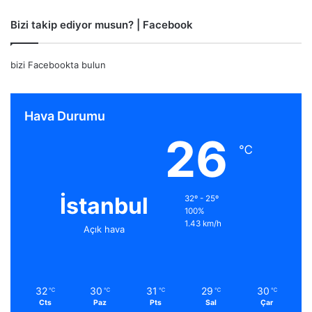
Bizi takip ediyor musun? | Facebook
bizi Facebookta bulun
Hava Durumu
26
℃
İstanbul
32º - 25º
100%
1.43 km/h
Açık hava
32
30
31
29
30
℃
℃
℃
℃
℃
Cts
Paz
Pts
Sal
Çar