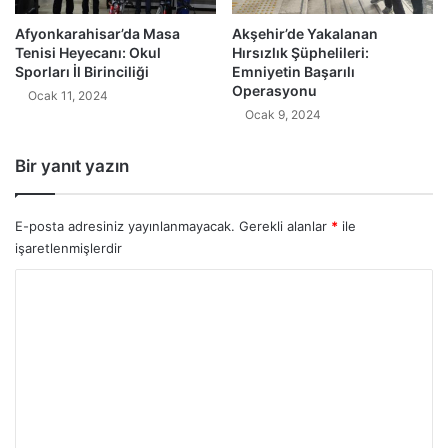
Afyonkarahisar’da Masa
Akşehir’de Yakalanan
Tenisi Heyecanı: Okul
Hırsızlık Şüphelileri:
Sporları İl Birinciliği
Emniyetin Başarılı
Operasyonu
Ocak 11, 2024
Ocak 9, 2024
Bir yanıt yazın
E-posta adresiniz yayınlanmayacak.
Gerekli alanlar
*
ile
işaretlenmişlerdir
Y
o
r
u
m
*