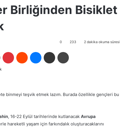
r Birliğinden Bisiklet
k
0
233
2 dakika okuma süresi
Tumblr
Pinterest
Reddit
Messenger
E-Posta ile paylaş
Yazdır
te binmeyi teşvik etmek lazım. Burada özellikle gençleri bu
ahin
, 16-22 Eylül tarihlerinde kutlanacak
Avrupa
rle hareketli yaşam için farkındalık oluşturacaklarını