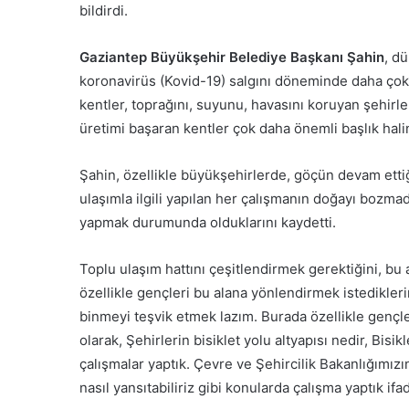
bildirdi.
d
e
r
Gaziantep Büyükşehir Belediye Başkanı Şahin
, d
m
koronavirüs (Kovid-19) salgını döneminde daha çok a
e
kentler, toprağını, suyunu, havasını koruyan şehirler
k
üretimi başaran kentler çok daha önemli başlık hali
Şahin, özellikle büyükşehirlerde, göçün devam etti
ulaşımla ilgili yapılan her çalışmanın doğayı bozma
yapmak durumunda olduklarını kaydetti.
Toplu ulaşım hattını çeşitlendirmek gerektiğini, bu 
özellikle gençleri bu alana yönlendirmek istedikleri
binmeyi teşvik etmek lazım. Burada özellikle gençl
olarak, Şehirlerin bisiklet yolu altyapısı nedir, Bisiklet
çalışmalar yaptık. Çevre ve Şehircilik Bakanlığımızı
nasıl yansıtabiliriz gibi konularda çalışma yaptık ifa