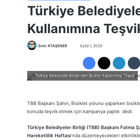
Türkiye Belediyele
Kullanımına Teşvi
Emir ATAŞENER
B
Eylül 1, 2020
i
Facebook
X
LinkedIn
r
e
-
Türkiye Belediyeler Birliğinden Bisiklet Kullanımına Teşvik
p
o
s
TBB Başkanı Şahin, Bisiklet yolunu yaparken bisikle
t
konuda teşvik etmek için kampanya yaptık dedi.
a
g
Türkiye Belediyeler Birliği (TBB) Başkanı Fatma Ş
ö
Hareketlilik Haftası
‘nda düzenleyecekleri etkinlikle
n