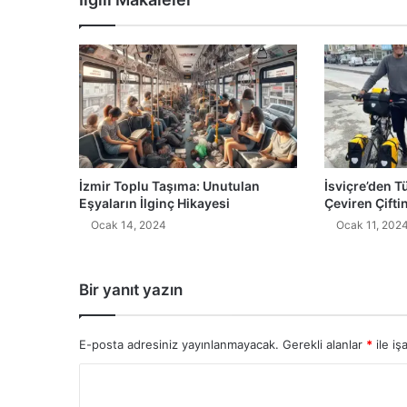
İzmir Toplu Taşıma: Unutulan
İsviçre’den T
Eşyaların İlginç Hikayesi
Çeviren Çifti
Ocak 14, 2024
Ocak 11, 202
Bir yanıt yazın
E-posta adresiniz yayınlanmayacak.
Gerekli alanlar
*
ile iş
Y
o