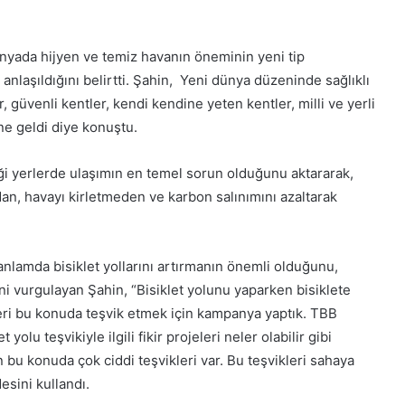
ünyada hijyen ve temiz havanın öneminin yeni tip
nlaşıldığını belirtti. Şahin, Yeni dünya düzeninde sağlıklı
, güvenli kentler, kendi kendine yeten kentler, milli ve yerli
ne geldi diye konuştu.
ği yerlerde ulaşımın en temel sorun olduğunu aktararak,
dan, havayı kirletmeden ve karbon salınımını azaltarak
anlamda bisiklet yollarını artırmanın önemli olduğunu,
ni vurgulayan Şahin, “Bisiklet yolunu yaparken bisiklete
eri bu konuda teşvik etmek için kampanya yaptık. TBB
 yolu teşvikiyle ilgili fikir projeleri neler olabilir gibi
n bu konuda çok ciddi teşvikleri var. Bu teşvikleri sahaya
desini kullandı.