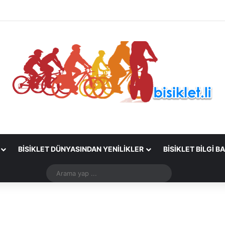
BISIKLET DÜNYASINDAN YENILIKLER
BISIKLET BILGI B
Arama
yap
...