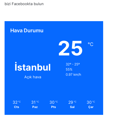
bizi Facebookta bulun
Hava Durumu
25
℃
İstanbul
32º - 25º
55%
0.97 km/h
Açık hava
32
31
30
29
30
℃
℃
℃
℃
℃
Cts
Paz
Pts
Sal
Çar