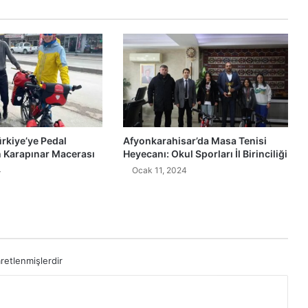
ürkiye’ye Pedal
Afyonkarahisar’da Masa Tenisi
n Karapınar Macerası
Heyecanı: Okul Sporları İl Birinciliği
4
Ocak 11, 2024
aretlenmişlerdir