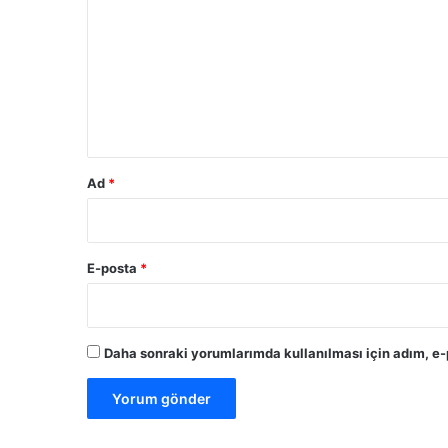
r
u
m
*
Ad
*
E-posta
*
Daha sonraki yorumlarımda kullanılması için adım, e-