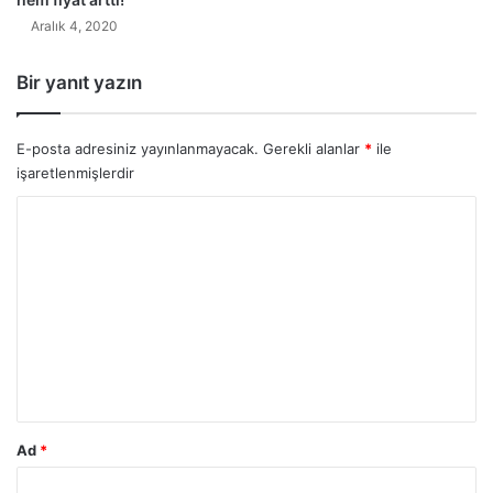
Aralık 4, 2020
Bir yanıt yazın
E-posta adresiniz yayınlanmayacak.
Gerekli alanlar
*
ile
işaretlenmişlerdir
Y
o
r
u
m
*
Ad
*