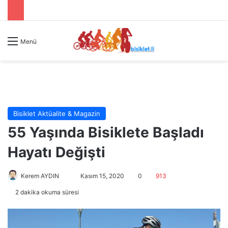
Menü
Bisiklet Aktüalite & Magazin
55 Yaşında Bisiklete Başladı
Hayatı Değişti
Kerem AYDIN
B
Kasım 15, 2020
0
913
i
2 dakika okuma süresi
r
e
-