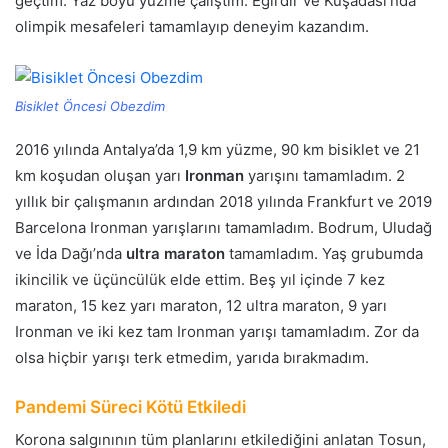
geçtim. Yaz boyu yüzme çalıştım. Eğirdir ve Kuşadası’nda
olimpik mesafeleri tamamlayıp deneyim kazandım.
Bisiklet Öncesi Obezdim
2016 yılında Antalya’da 1,9 km yüzme, 90 km bisiklet ve 21
km koşudan oluşan yarı
Ironman
yarışını tamamladım. 2
yıllık bir çalışmanın ardından 2018 yılında Frankfurt ve 2019
Barcelona Ironman yarışlarını tamamladım. Bodrum, Uludağ
ve İda Dağı’nda
ultra maraton
tamamladım. Yaş grubumda
ikincilik ve üçüncülük elde ettim. Beş yıl içinde 7 kez
maraton, 15 kez yarı maraton, 12 ultra maraton, 9 yarı
Ironman ve iki kez tam Ironman yarışı tamamladım. Zor da
olsa hiçbir yarışı terk etmedim, yarıda bırakmadım.
Pandemi Süreci Kötü Etkiledi
Korona salgınının tüm planlarını etkilediğini anlatan Tosun,