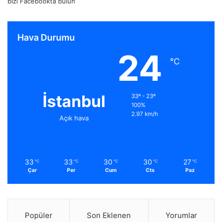
bizi Facebookta bulun
Hava Durumu
24
℃
İstanbul
33º - 23º
100%
2.97 km/h
Açık hava
33
33
30
30
27
℃
℃
℃
℃
℃
Çar
Per
Cum
Cts
Paz
Popüler
Son Eklenen
Yorumlar