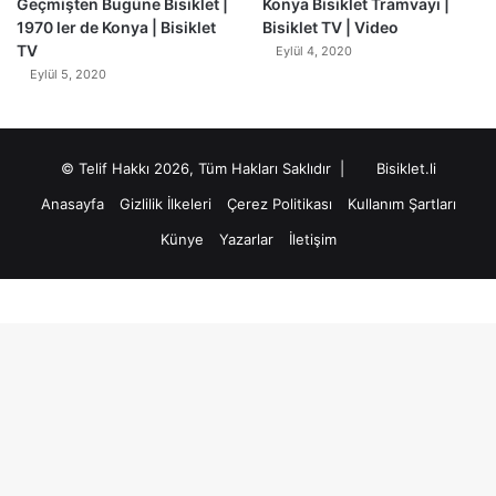
Geçmişten Bugüne Bisiklet |
Konya Bisiklet Tramvayı |
1970 ler de Konya | Bisiklet
Bisiklet TV | Video
TV
Eylül 4, 2020
Eylül 5, 2020
© Telif Hakkı 2026, Tüm Hakları Saklıdır |
Bisiklet.li
Anasayfa
Gizlilik İlkeleri
Çerez Politikası
Kullanım Şartları
Künye
Yazarlar
İletişim