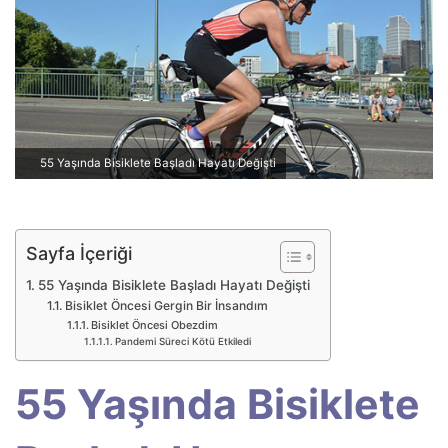
p
o
s
t
a
g
ö
55 Yaşında Bisiklete Başladı Hayatı Değişti
n
d
e
Sayfa İçeriği
r
m
55 Yaşında Bisiklete Başladı Hayatı Değişti
e
Bisiklet Öncesi Gergin Bir İnsandım
Bisiklet Öncesi Obezdim
k
Pandemi Süreci Kötü Etkiledi
55 Yaşında Bisiklete