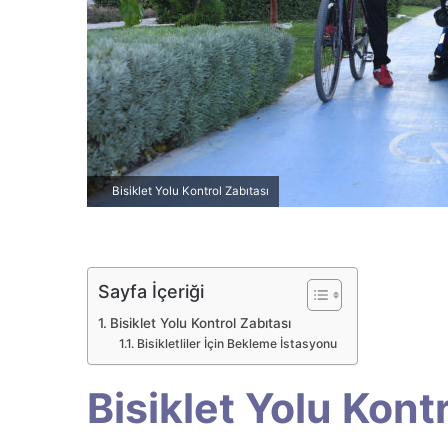
r
m
e
k
Bisiklet Yolu Kontrol Zabıtası
Sayfa İçeriği
Bisiklet Yolu Kontrol Zabıtası
Bisikletliler İçin Bekleme İstasyonu
Bisiklet Yolu Kont