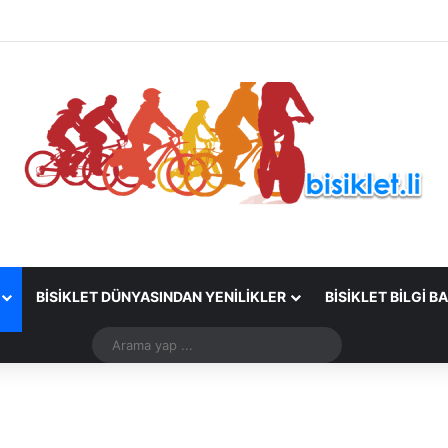
BISIKLET DÜNYASINDAN YENILIKLER
BISIKLET BILGI B
Arama
yap
...