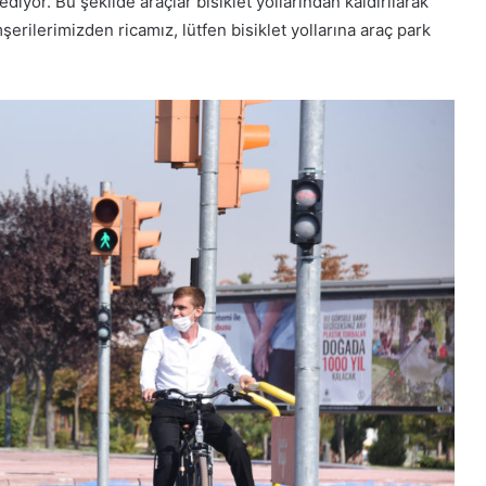
iyor. Bu şekilde araçlar bisiklet yollarından kaldırılarak
şerilerimizden ricamız, lütfen bisiklet yollarına araç park