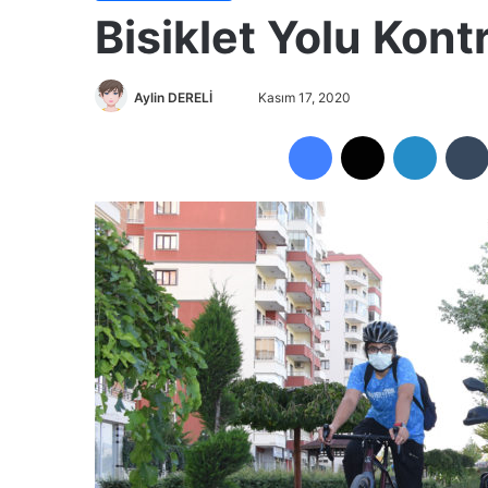
Bisiklet Yolu Kont
Aylin DERELİ
B
Kasım 17, 2020
i
Facebook
X
LinkedIn
r
e
-
p
o
s
t
a
g
ö
n
d
e