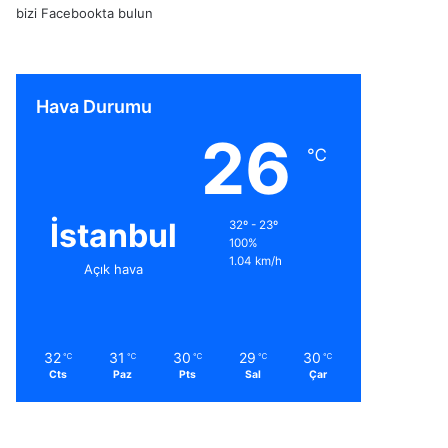
bizi Facebookta bulun
Hava Durumu
26
℃
İstanbul
32º - 23º
100%
1.04 km/h
Açık hava
32
31
30
29
30
℃
℃
℃
℃
℃
Cts
Paz
Pts
Sal
Çar