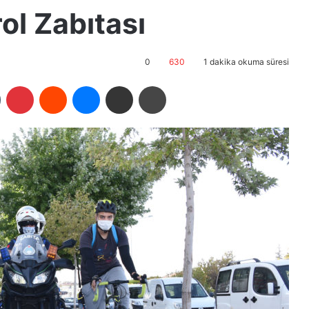
rol Zabıtası
0
630
1 dakika okuma süresi
Tumblr
Pinterest
Reddit
Messenger
E-Posta ile paylaş
Yazdır