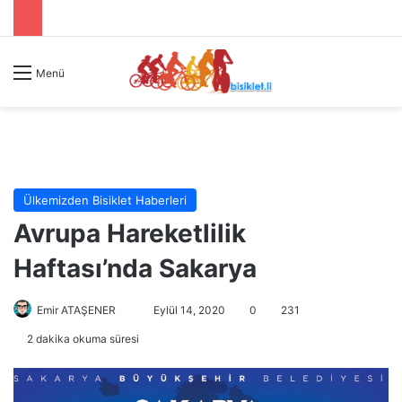
Menü
Ülkemizden Bisiklet Haberleri
Avrupa Hareketlilik
Haftası’nda Sakarya
Emir ATAŞENER
B
Eylül 14, 2020
0
231
i
2 dakika okuma süresi
r
e
-