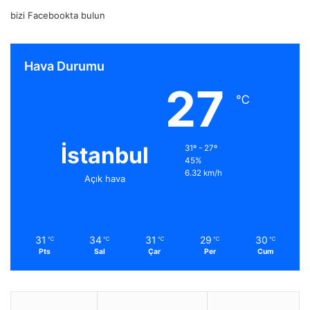
bizi Facebookta bulun
Hava Durumu
27
℃
İstanbul
31º - 27º
45%
6.32 km/h
Açık hava
31
34
31
29
30
℃
℃
℃
℃
℃
Pts
Sal
Çar
Per
Cum