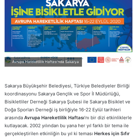
p
o
s
t
a
g
ö
n
Avrupa Hareketlilik Haftası’nda Sakarya
d
e
r
Sakarya Büyükşehir Belediyesi, Türkiye Belediyeler Birliği
m
koordinasyonu Sakarya Gençlik ve Spor İl Müdürlüğü,
e
k
Bisikletliler Derneği Sakarya Şubesi ile Sakarya Bisiklet ve
Doğa Sporları Derneği iş birliğiyle 16-22 Eylül tarihleri
arasında
Avrupa Hareketlilik Haftası
’nı bir dizi etkinliklerle
kutlayacak. 2002 yılından bu yana her yıl farklı bir tema ile
gerçekleştirilen etkinliğin bu yıl ki teması
Herkes için Sıfır