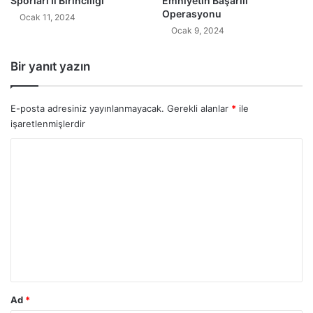
Sporları İl Birinciliği
Emniyetin Başarılı
Operasyonu
Ocak 11, 2024
Ocak 9, 2024
Bir yanıt yazın
E-posta adresiniz yayınlanmayacak.
Gerekli alanlar
*
ile
işaretlenmişlerdir
Y
o
r
u
m
*
Ad
*