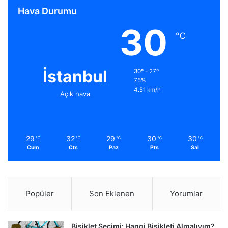
Hava Durumu
30
℃
İstanbul
30º - 27º
75%
4.51 km/h
Açık hava
29
32
29
30
30
℃
℃
℃
℃
℃
Cum
Cts
Paz
Pts
Sal
Popüler
Son Eklenen
Yorumlar
Bisiklet Seçimi: Hangi Bisikleti Almalıyım?