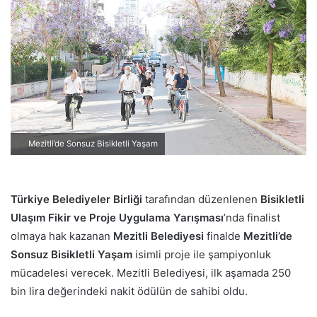
p
o
s
t
a
g
ö
n
Mezitli’de Sonsuz Bisikletli Yaşam
d
e
r
Türkiye Belediyeler Birliğ
i
tarafından düzenlenen
Bisikletli
m
e
Ulaşım Fikir ve Proje Uygulama Yarışmas
ı
’nda finalist
k
olmaya hak kazanan
Mezitli Belediyesi
finalde
Mezitli’de
Sonsuz Bisikletli Yaşam
isimli proje ile şampiyonluk
mücadelesi verecek. Mezitli Belediyesi, ilk aşamada 250
bin lira değerindeki nakit ödülün de sahibi oldu.