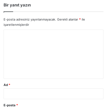
Bir yanıt yazın
E-posta adresiniz yayınlanmayacak.
Gerekli alanlar
*
ile
işaretlenmişlerdir
Y
o
r
u
m
*
Ad
*
E-posta
*