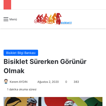
Menü
Bisiklet Bilgi Bankası
Bisiklet Sürerken Görünür
Olmak
Kerem AYDIN
B
Ağustos 2, 2020
0
383
i
1 dakika okuma süresi
r
e
-