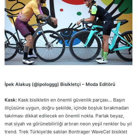
p
o
s
t
a
g
ö
n
d
e
r
İpek Alakuş (@ipologgg) Bisikletçi – Moda Editörü
m
e
Kask:
Kask bisikletin en önemli güvenlik parçası… Başın
k
ölçüsüne uygun, doğru şekilde, içinde boşluk bırakmadan
takılması dikkat edilecek en önemli nokta. Parlak beyaz,
mat siyah ve görünebilirliği artıran neon yeşil renkler bu yıl
trend. Trek Türkiye’de satılan Bontrager WaveCel bisiklet