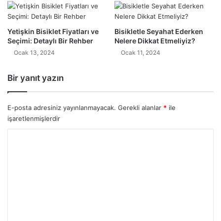
Yetişkin Bisiklet Fiyatları ve
Bisikletle Seyahat Ederken
Seçimi: Detaylı Bir Rehber
Nelere Dikkat Etmeliyiz?
Ocak 13, 2024
Ocak 11, 2024
Bir yanıt yazın
E-posta adresiniz yayınlanmayacak.
Gerekli alanlar
*
ile
işaretlenmişlerdir
Y
o
r
u
m
*