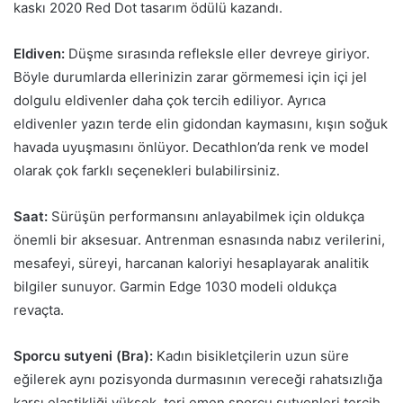
kaskı 2020 Red Dot tasarım ödülü kazandı.
Eldiven:
Düşme sırasında refleksle eller devreye giriyor.
Böyle durumlarda ellerinizin zarar görmemesi için içi jel
dolgulu eldivenler daha çok tercih ediliyor. Ayrıca
eldivenler yazın terde elin gidondan kaymasını, kışın soğuk
havada uyuşmasını önlüyor. Decathlon’da renk ve model
olarak çok farklı seçenekleri bulabilirsiniz.
Saat:
Sürüşün performansını anlayabilmek için oldukça
önemli bir aksesuar. Antrenman esnasında nabız verilerini,
mesafeyi, süreyi, harcanan kaloriyi hesaplayarak analitik
bilgiler sunuyor. Garmin Edge 1030 modeli oldukça
revaçta.
Sporcu sutyeni (Bra):
Kadın bisikletçilerin uzun süre
eğilerek aynı pozisyonda durmasının vereceği rahatsızlığa
karşı elastikliği yüksek, teri emen sporcu sutyenleri tercih