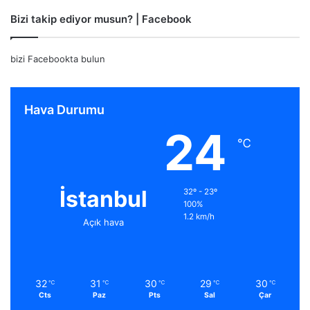
Bizi takip ediyor musun? | Facebook
bizi Facebookta bulun
Hava Durumu
24
℃
İstanbul
32º - 23º
100%
1.2 km/h
Açık hava
32
31
30
29
30
℃
℃
℃
℃
℃
Cts
Paz
Pts
Sal
Çar