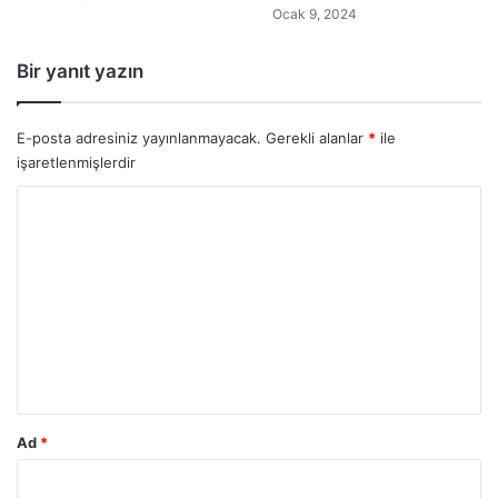
Ocak 9, 2024
Bir yanıt yazın
E-posta adresiniz yayınlanmayacak.
Gerekli alanlar
*
ile
işaretlenmişlerdir
Y
o
r
u
m
*
Ad
*