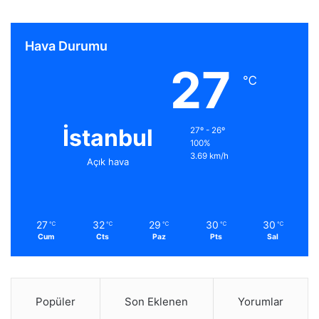
Hava Durumu
27
℃
İstanbul
27º - 26º
100%
3.69 km/h
Açık hava
27
32
29
30
30
℃
℃
℃
℃
℃
Cum
Cts
Paz
Pts
Sal
Popüler
Son Eklenen
Yorumlar