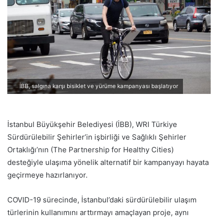
p
o
s
t
a
g
ö
İBB, salgına karşı bisiklet ve yürüme kampanyası başlatıyor
n
d
e
İstanbul Büyükşehir Belediyesi (İBB), WRI Türkiye
r
Sürdürülebilir Şehirler’in işbirliği ve Sağlıklı Şehirler
m
e
Ortaklığı’nın (The Partnership for Healthy Cities)
k
desteğiyle ulaşıma yönelik alternatif bir kampanyayı hayata
geçirmeye hazırlanıyor.
COVID-19 sürecinde, İstanbul’daki sürdürülebilir ulaşım
türlerinin kullanımını arttırmayı amaçlayan proje, aynı