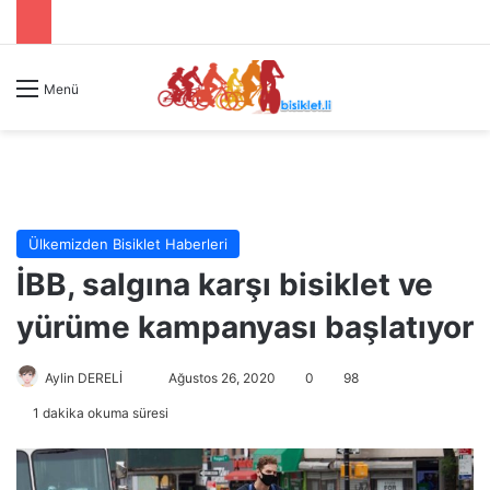
Menü
Ülkemizden Bisiklet Haberleri
İBB, salgına karşı bisiklet ve
yürüme kampanyası başlatıyor
Aylin DERELİ
B
Ağustos 26, 2020
0
98
i
1 dakika okuma süresi
r
e
-