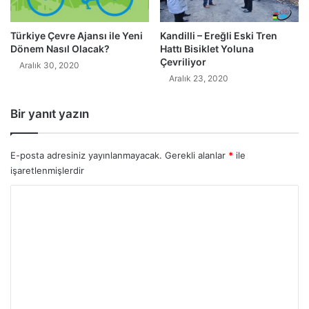
Türkiye Çevre Ajansı ile Yeni
Kandilli – Ereğli Eski Tren
Dönem Nasıl Olacak?
Hattı Bisiklet Yoluna
Çevriliyor
Aralık 30, 2020
Aralık 23, 2020
Bir yanıt yazın
E-posta adresiniz yayınlanmayacak.
Gerekli alanlar
*
ile
işaretlenmişlerdir
Y
o
r
u
m
*