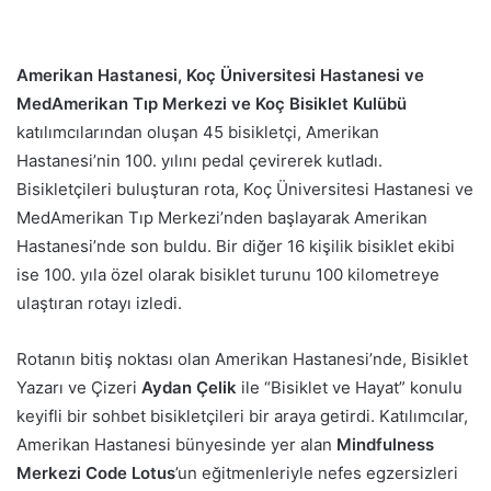
e
-
p
Amerikan Hastanesi, Koç Üniversitesi Hastanesi ve
o
MedAmerikan Tıp Merkezi ve Koç Bisiklet Kulübü
s
katılımcılarından oluşan 45 bisikletçi, Amerikan
t
Hastanesi’nin 100. yılını pedal çevirerek kutladı.
a
Bisikletçileri buluşturan rota, Koç Üniversitesi Hastanesi ve
g
MedAmerikan Tıp Merkezi’nden başlayarak Amerikan
ö
Hastanesi’nde son buldu. Bir diğer 16 kişilik bisiklet ekibi
n
ise 100. yıla özel olarak bisiklet turunu 100 kilometreye
d
e
ulaştıran rotayı izledi.
r
m
Rotanın bitiş noktası olan Amerikan Hastanesi’nde, Bisiklet
e
Yazarı ve Çizeri
Aydan Çelik
ile “Bisiklet ve Hayat” konulu
k
keyifli bir sohbet bisikletçileri bir araya getirdi. Katılımcılar,
Amerikan Hastanesi bünyesinde yer alan
Mindfulness
Merkezi Code Lotus
’un eğitmenleriyle nefes egzersizleri