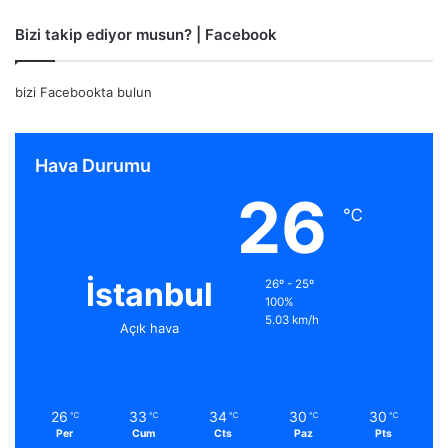
Bizi takip ediyor musun? | Facebook
bizi Facebookta bulun
Hava Durumu
26
℃
İstanbul
26º - 25º
100%
5.03 km/h
Açık hava
26
33
34
30
30
℃
℃
℃
℃
℃
Per
Cum
Cts
Paz
Pts