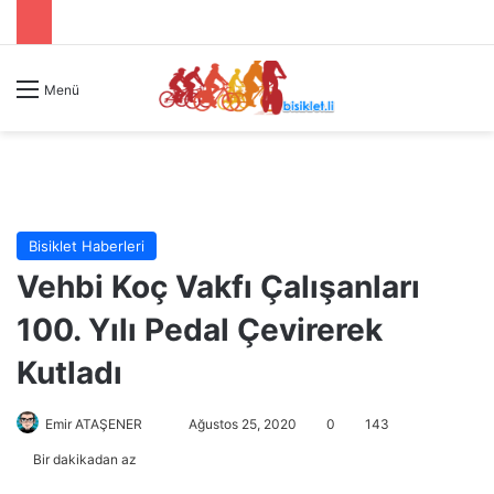
Menü
Bisiklet Haberleri
Vehbi Koç Vakfı Çalışanları
100. Yılı Pedal Çevirerek
Kutladı
Emir ATAŞENER
B
Ağustos 25, 2020
0
143
i
Bir dakikadan az
r