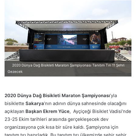
e
-
p
o
s
t
a
g
ö
2020 Dünya Dağ Bisikleti Maraton Şampiyonası Tanıtım Tırı 11 Şehri
n
Gezecek
d
e
r
2020 Dünya Dağ Bisikleti Maraton Şampiyonası
’yla
m
bisiklette
Sakarya
’nın adının dünya sahnesinde olacağını
e
açıklayan
Başkan Ekrem Yüce
, Ayçiçeği Bisiklet Vadisi’nde
k
23-25 Ekim tarihleri arasında gerçekleşecek dev
organizasyona çok kısa bir süre kaldı. Şampiyona için
tanıtım tırı hazırladık. Bu tanıtım tırı ülkemizde şehir şehir