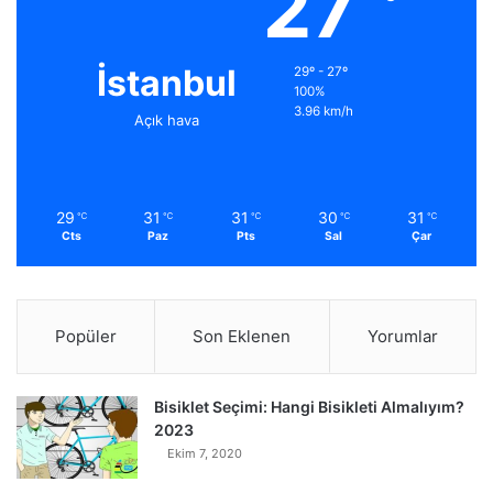
27
İstanbul
29º - 27º
100%
3.96 km/h
Açık hava
29
31
31
30
31
℃
℃
℃
℃
℃
Cts
Paz
Pts
Sal
Çar
Popüler
Son Eklenen
Yorumlar
Bisiklet Seçimi: Hangi Bisikleti Almalıyım?
2023
Ekim 7, 2020