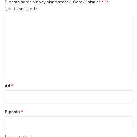
E-posta adresiniz yayınlanmayacak.
Gerekli alanlar
*
ile
işaretlenmişlerdir
Y
o
r
u
m
*
Ad
*
E-posta
*