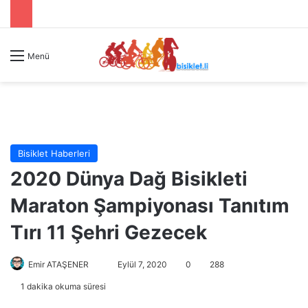
Menü
Bisiklet Haberleri
2020 Dünya Dağ Bisikleti
Maraton Şampiyonası Tanıtım
Tırı 11 Şehri Gezecek
Emir ATAŞENER
B
Eylül 7, 2020
0
288
i
1 dakika okuma süresi
r