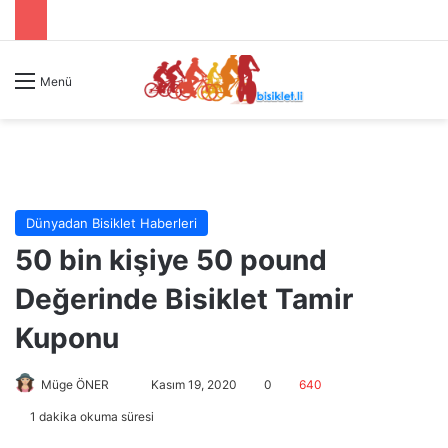
Menü
Dünyadan Bisiklet Haberleri
50 bin kişiye 50 pound
Değerinde Bisiklet Tamir
Kuponu
Müge ÖNER
B
Kasım 19, 2020
0
640
i
1 dakika okuma süresi
r