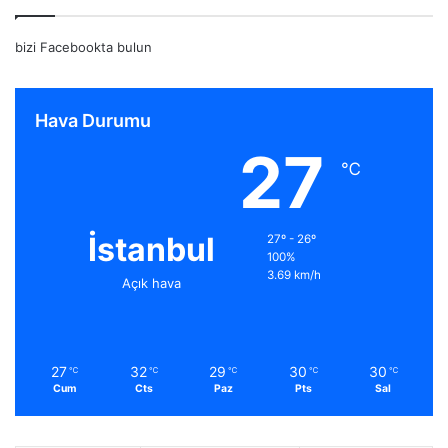
bizi Facebookta bulun
Hava Durumu
27
℃
İstanbul
27º - 26º
100%
3.69 km/h
Açık hava
27
32
29
30
30
℃
℃
℃
℃
℃
Cum
Cts
Paz
Pts
Sal