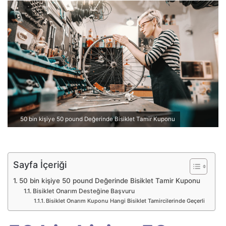
e
-
p
o
s
t
a
g
ö
n
50 bin kişiye 50 pound Değerinde Bisiklet Tamir Kuponu
d
e
r
m
Sayfa İçeriği
e
50 bin kişiye 50 pound Değerinde Bisiklet Tamir Kuponu
k
Bisiklet Onarım Desteğine Başvuru
Bisiklet Onarım Kuponu Hangi Bisiklet Tamircilerinde Geçerli