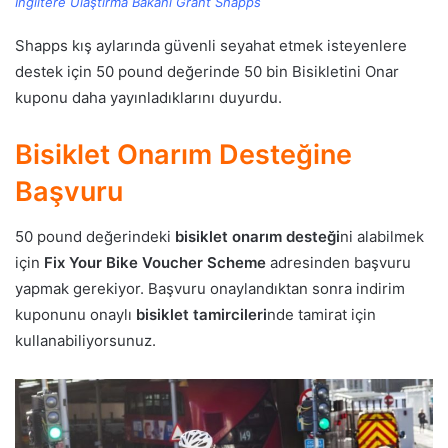
İngiltere Ulaştırma Bakanı Grant Shapps
Shapps kış aylarında güvenli seyahat etmek isteyenlere
destek için 50 pound değerinde 50 bin Bisikletini Onar
kuponu daha yayınladıklarını duyurdu.
Bisiklet Onarım Desteğine
Başvuru
50 pound değerindeki
bisiklet onarım desteği
ni alabilmek
için
Fix Your Bike Voucher Scheme
adresinden başvuru
yapmak gerekiyor. Başvuru onaylandıktan sonra indirim
kuponunu onaylı
bisiklet tamircileri
nde tamirat için
kullanabiliyorsunuz.