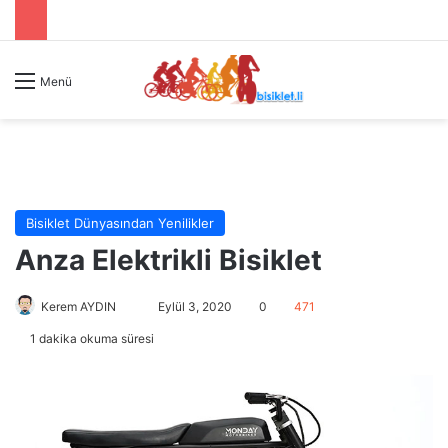
Menü
Bisiklet Dünyasından Yenilikler
Anza Elektrikli Bisiklet
Kerem AYDIN
B
Eylül 3, 2020
0
471
i
1 dakika okuma süresi
r
e
-
p