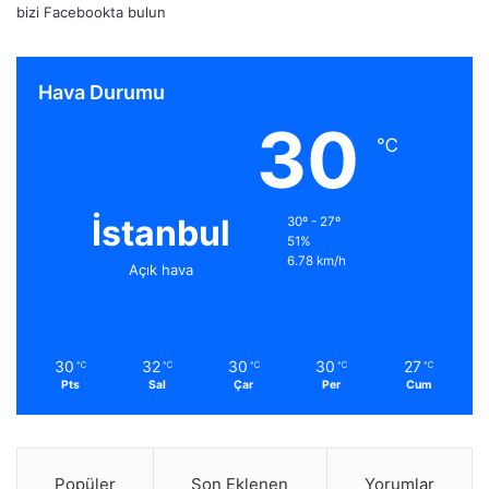
bizi Facebookta bulun
Hava Durumu
30
℃
İstanbul
30º - 27º
51%
6.78 km/h
Açık hava
30
32
30
30
27
℃
℃
℃
℃
℃
Pts
Sal
Çar
Per
Cum
Popüler
Son Eklenen
Yorumlar