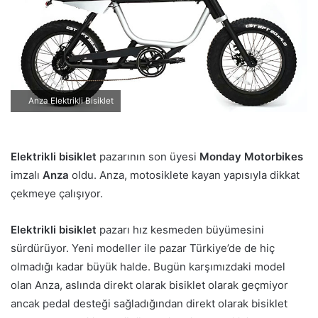
o
s
t
a
g
ö
Anza Elektrikli Bisiklet
n
d
e
Elektrikli bisiklet
pazarının son üyesi
Monday Motorbikes
r
m
imzalı
Anza
oldu. Anza, motosiklete kayan yapısıyla dikkat
e
çekmeye çalışıyor.
k
Elektrikli bisiklet
pazarı hız kesmeden büyümesini
sürdürüyor. Yeni modeller ile pazar Türkiye’de de hiç
olmadığı kadar büyük halde. Bugün karşımızdaki model
olan Anza, aslında direkt olarak bisiklet olarak geçmiyor
ancak pedal desteği sağladığından direkt olarak bisiklet