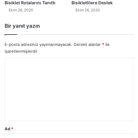
Bisiklet Rotalarını Tanıttı
Bisikletlilere Destek
Ekim 26, 2020
Ekim 26, 2020
Bir yanıt yazın
E-posta adresiniz yayınlanmayacak.
Gerekli alanlar
*
ile
işaretlenmişlerdir
Y
o
r
u
m
*
Ad
*