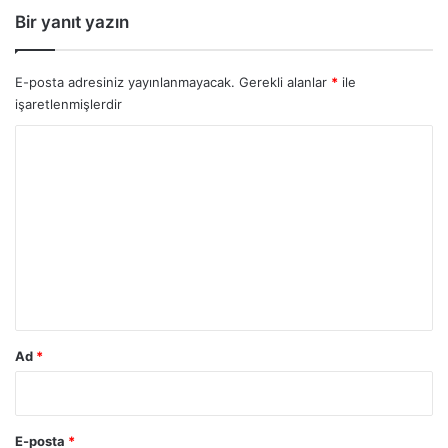
Bir yanıt yazın
E-posta adresiniz yayınlanmayacak.
Gerekli alanlar
*
ile
işaretlenmişlerdir
Y
o
r
u
m
*
Ad
*
E-posta
*