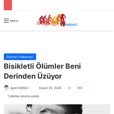
Menü
Bisiklet Haberleri
Bisikletli Ölümler Beni
Derinden Üzüyor
Aylin DERELİ
B
Kasım 23, 2020
0
683
i
1 dakika okuma süresi
r
e
-