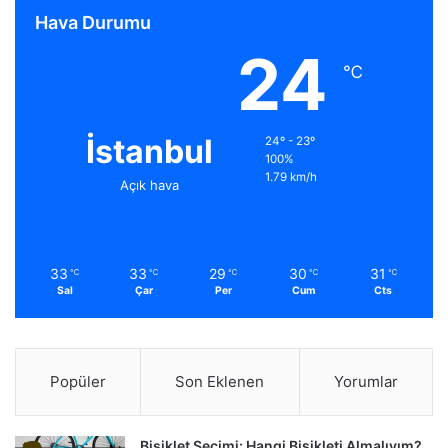
Hava Durumu
24
℃
İstanbul
24º - 23º
100%
1.79 km/h
Açık hava
33
33
29
30
31
℃
℃
℃
℃
℃
Sal
Çar
Per
Cum
Cts
Popüler
Son Eklenen
Yorumlar
Bisiklet Seçimi: Hangi Bisikleti Almalıyım?