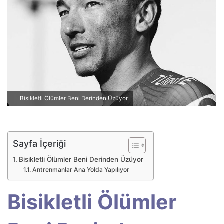
p
o
s
t
a
g
ö
n
Bisikletli Ölümler Beni Derinden Üzüyor
d
e
r
m
Sayfa İçeriği
e
Bisikletli Ölümler Beni Derinden Üzüyor
k
Antrenmanlar Ana Yolda Yapılıyor
Bisikletli Ölümler