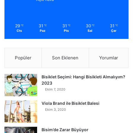
29
31
31
30
31
℃
℃
℃
℃
℃
Cts
Paz
Pts
Sal
Çar
Popüler
Son Eklenen
Yorumlar
Bisiklet Seçimi: Hangi Bisikleti Almalıyım?
2023
Ekim 7, 2020
Viola Brand ile Bisiklet Balesi
Ekim 3, 2020
Bisim’de Zarar Büyüyor