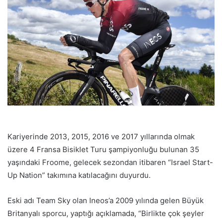
p
o
s
t
a
g
ö
n
d
e
r
Kariyerinde 2013, 2015, 2016 ve 2017 yıllarında olmak
m
üzere 4 Fransa Bisiklet Turu şampiyonluğu bulunan 35
e
yaşındaki Froome, gelecek sezondan itibaren “Israel Start-
k
Up Nation” takımına katılacağını duyurdu.
Eski adı Team Sky olan Ineos’a 2009 yılında gelen Büyük
Britanyalı sporcu, yaptığı açıklamada, “Birlikte çok şeyler