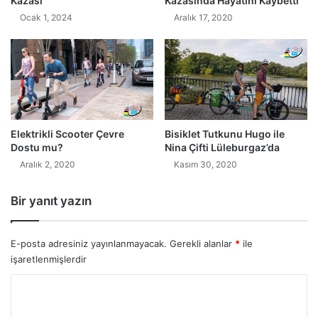
Kazası
Kazasında Hayatını Kaybetti
Ocak 1, 2024
Aralık 17, 2020
Elektrikli Scooter Çevre
Bisiklet Tutkunu Hugo ile
Dostu mu?
Nina Çifti Lüleburgaz’da
Aralık 2, 2020
Kasım 30, 2020
Bir yanıt yazın
E-posta adresiniz yayınlanmayacak.
Gerekli alanlar
*
ile
işaretlenmişlerdir
Y
o