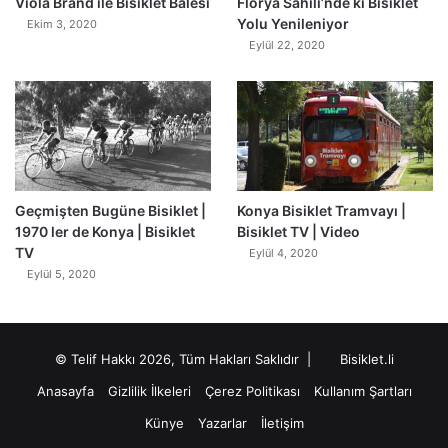
Viola Brand ile Bisiklet Balesi
Florya Sahili’nde ki Bisiklet
Yolu Yenileniyor
Ekim 3, 2020
Eylül 22, 2020
Geçmişten Bugüne Bisiklet |
Konya Bisiklet Tramvayı |
1970 ler de Konya | Bisiklet
Bisiklet TV | Video
TV
Eylül 4, 2020
Eylül 5, 2020
© Telif Hakkı 2026, Tüm Hakları Saklıdır |
Bisiklet.li
Anasayfa
Gizlilik İlkeleri
Çerez Politikası
Kullanım Şartları
Künye
Yazarlar
İletişim