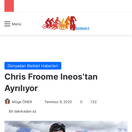
Menü
Dünyadan Bisiklet Haberleri
Chris Froome Ineos’tan
Ayrılıyor
Müge ÖNER
B
Temmuz 9, 2020
0
132
i
Bir dakikadan az
r
e
-