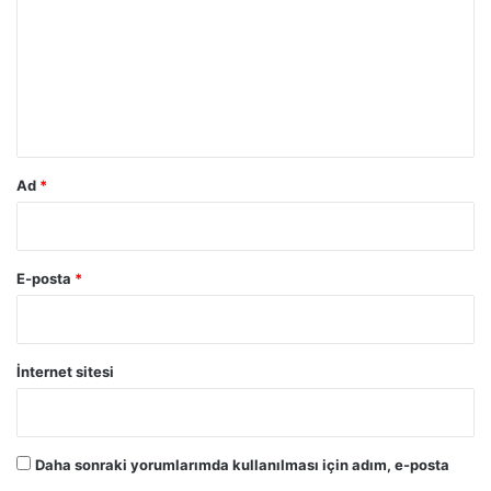
r
u
m
*
Ad
*
E-posta
*
İnternet sitesi
Daha sonraki yorumlarımda kullanılması için adım, e-posta