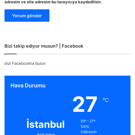
adresim ve site adresim bu tarayıcıya kaydedilsin.
Bizi takip ediyor musun? | Facebook
bizi Facebookta bulun
Hava Durumu
27
℃
İstanbul
29º - 27º
100%
3.96 km/h
Açık hava