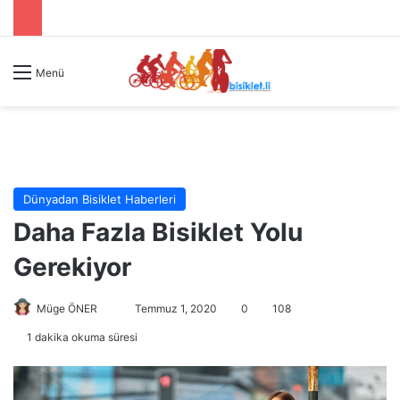
Menü
Dünyadan Bisiklet Haberleri
Daha Fazla Bisiklet Yolu
Gerekiyor
Müge ÖNER
B
Temmuz 1, 2020
0
108
i
1 dakika okuma süresi
r
e
-