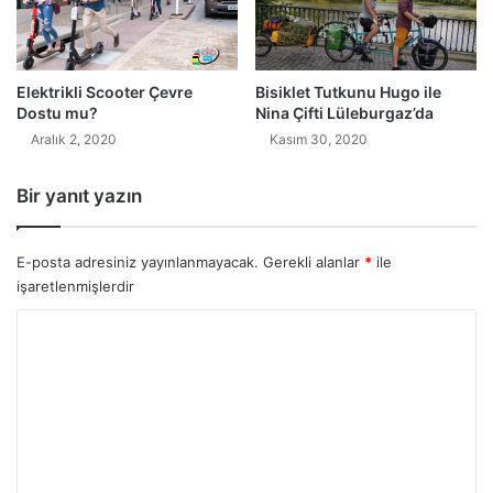
Elektrikli Scooter Çevre
Bisiklet Tutkunu Hugo ile
Dostu mu?
Nina Çifti Lüleburgaz’da
Aralık 2, 2020
Kasım 30, 2020
Bir yanıt yazın
E-posta adresiniz yayınlanmayacak.
Gerekli alanlar
*
ile
işaretlenmişlerdir
Y
o
r
u
m
*