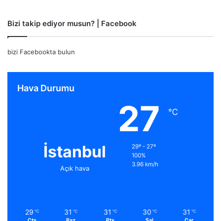
Bizi takip ediyor musun? | Facebook
bizi Facebookta bulun
Hava Durumu
27
℃
İstanbul
29º - 27º
100%
3.96 km/h
Açık hava
29
31
31
30
31
℃
℃
℃
℃
℃
Cts
Paz
Pts
Sal
Çar