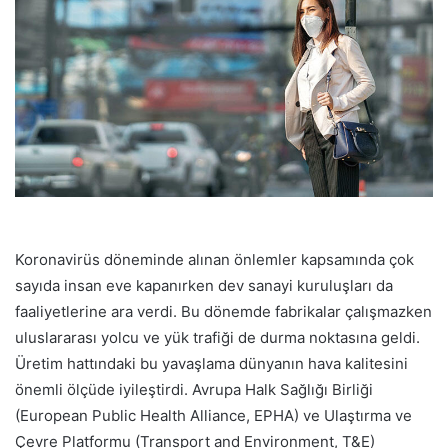
p
o
s
t
a
g
ö
n
d
e
r
Koronavirüs döneminde alınan önlemler kapsamında çok
m
sayıda insan eve kapanırken dev sanayi kuruluşları da
e
faaliyetlerine ara verdi. Bu dönemde fabrikalar çalışmazken
k
uluslararası yolcu ve yük trafiği de durma noktasına geldi.
Üretim hattındaki bu yavaşlama dünyanın hava kalitesini
önemli ölçüde iyileştirdi. Avrupa Halk Sağlığı Birliği
(European Public Health Alliance, EPHA) ve Ulaştırma ve
Çevre Platformu (Transport and Environment, T&E)