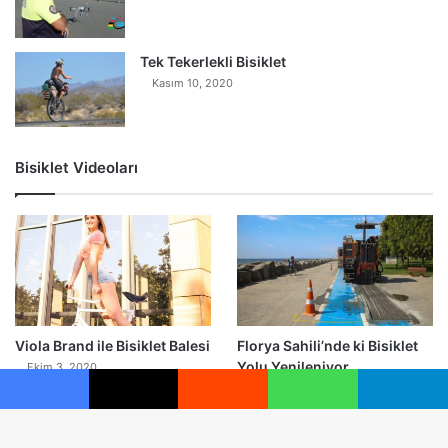
Tek Tekerlekli Bisiklet
Kasım 10, 2020
Bisiklet Videoları
0
Viola Brand ile Bisiklet Balesi
Florya Sahili’nde ki Bisiklet
Yolu Yenileniyor
Ekim 3, 2020
Eylül 22, 2020
Facebook
X
Reddit
WhatsApp
Telegram